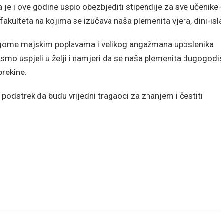
je i ove godine uspio obezbjediti stipendije za sve učenike-
fakulteta na kojima se izučava naša plemenita vjera, dini-is
ogome majskim poplavama i velikog angažmana uposlenika
smo uspjeli u želji i namjeri da se naša plemenita dugogodi
prekine.
podstrek da budu vrijedni tragaoci za znanjem i čestiti