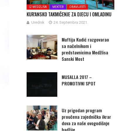
IZ MEDŽLISA
MEKTEB
OBAVIJESTI
KUR'ANSKO TAKMIČENJE ZA DJECU I OMLADINU
Urednik
24. Septembra 2021.
Muftija Kudić razgovarao
sa načelnikom i
predstavnicima Medžlisa
Sanski Most
MUSALLA 2017 –
PROMOTIVNI SPOT
Uz prigodan program
proučena zajednička ikrar
dova za naše ovogodišnje
hadžije