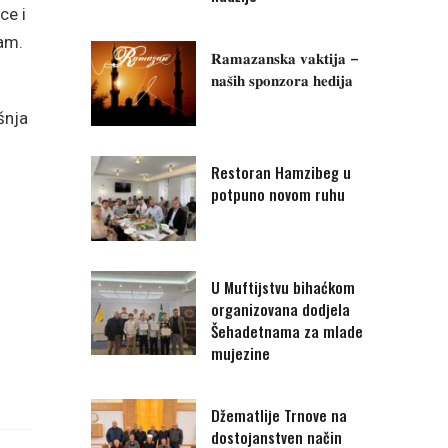
ce i
lam.
𝐑𝐚𝐦𝐚𝐳𝐚𝐧𝐬𝐤𝐚 𝐯𝐚𝐤𝐭𝐢𝐣𝐚 –
𝐧𝐚𝐬̌𝐢𝐡 𝐬𝐩𝐨𝐧𝐳𝐨𝐫𝐚 𝐡𝐞𝐝𝐢𝐣𝐚
šnja
Restoran Hamzibeg u
potpuno novom ruhu
U Muftijstvu bihaćkom
organizovana dodjela
Šehadetnama za mlade
mujezine
Džematlije Trnove na
dostojanstven način