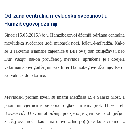
Održana centralna mevludska svečanost u
Hamzibegovoj džamiji
Sinoć (15.05.2015.) je u Hamzibegovoj džamiji održana centralna
mevludska svečanost uoči mubarek noći, lejletu-l-mi'radža. Kako
se u Takvimu Islamske zajednice u BiH ovaj dan obilježava i kao
Dan vakifa
, nakon proučenog mevluda, upriličena je i dodjela
vakufnama ovogodišnjim vakifima Hamzibegove džamije, kao i
zahvalnica donatorima.
Mevludski proram izveli su imami Medžlisa IZ-e Sanski Most, a
prisutnim vjernicima se obratio glavni imam, prof. Husein ef.
Kovačević. U svom obraćanju podsjetio je vjernike na obilježja i
značaj ove noći, kao i na univerzalne po(r)uke koje crpimo iz