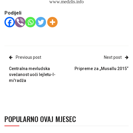
www.medzlis.info
Podijeli
Previous post
Next post
Centralna mevludska
Pripreme za „Musallu 2015“
svečanost uoči lejletu-l-
mi'radža
POPULARNO OVAJ MJESEC