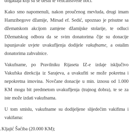
događaja koji su se desili te veličanstvene noći.
Kako smo napomenuli, nakon proučenog mevluda, drugi imam
Hamzibegove džamije, Mirsad ef. Sedić, upoznao je prisutne sa
džematskom akcijom zamjene džamijske stolarije, te odluci
Džematskog odbora da se svim donatorima čije su donacije
ispunjavale uvjete uvakufljenja dodijele
vakufname,
a ostalim
donatorima zahvalnice.
Vakufname, po Pravilniku Rijaseta IZ-e izdaje isključivo
Vakufska direkcija iz Sarajeva, a uvakufiti se može pokretna i
nepokretna imovina. Novčane donacije u min. iznosu od 1.000
KM mogu bit predmetom uvakufljenja (trajnog dobra), te se za
iste može izdati vakufnama.
U tom smislu, vakufname su dodijeljene slijedećim vakifima i
vakifama:
.
Kljajić Šaćiba (20.000 KM);