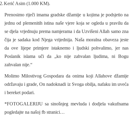
2.
Kerić Asim (1.000 KM).
Prenosimo riječi imama gradske džamije u kojima je podsjetio na
jednu od plemenitih istina naše vjere koja se ogleda u pravilu da
se djela vrjednuju prema namjerama i da Uzvišeni Allah samo zna
čija je sadaka kod Njega vrijednija. Naša moralna obaveza jeste
da ove lijepe primjere istaknemo i ljudski pohvalimo, jer nas
Poslanik islama uči da „ko nije zahvalan ljudima, ni Bogu
zahvalan nije.“
Molimo Milostivog Gospodara da onima koji Allahove džamije
održavaju i grade, On nadoknadi iz Svoga obilja, nafaku im uveća
i bereket podari.
*FOTOGALERIJU sa sinošnjeg mevluda i dodjela vakufnama
pogledajte na našoj fb stranici…