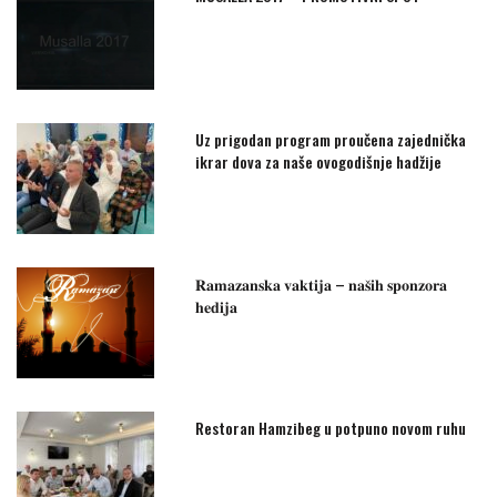
Uz prigodan program proučena zajednička
ikrar dova za naše ovogodišnje hadžije
𝐑𝐚𝐦𝐚𝐳𝐚𝐧𝐬𝐤𝐚 𝐯𝐚𝐤𝐭𝐢𝐣𝐚 – 𝐧𝐚𝐬̌𝐢𝐡 𝐬𝐩𝐨𝐧𝐳𝐨𝐫𝐚
𝐡𝐞𝐝𝐢𝐣𝐚
Restoran Hamzibeg u potpuno novom ruhu