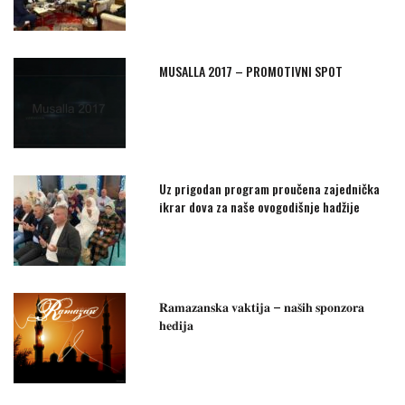
MUSALLA 2017 – PROMOTIVNI SPOT
Uz prigodan program proučena zajednička
ikrar dova za naše ovogodišnje hadžije
𝐑𝐚𝐦𝐚𝐳𝐚𝐧𝐬𝐤𝐚 𝐯𝐚𝐤𝐭𝐢𝐣𝐚 – 𝐧𝐚𝐬̌𝐢𝐡 𝐬𝐩𝐨𝐧𝐳𝐨𝐫𝐚
𝐡𝐞𝐝𝐢𝐣𝐚