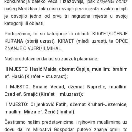
konkurencija daleko veća i izazovnija, ipak
osvjetlali obraz
našeg Medžlisa. Iako nisu osvojili prva mjesta, svako od njih
je osvojilo jedno od prva tri nagradna mjesta u svojoj
kategoriji ili oblasti.
Podsjećamo, to su kategorije ili oblasti: KIRA'ET/UČENJE
KUR'ANA (stariji uzrast), KIRA'ET (mlađi uzrast), te OPĆE
ZNANJE O VJERI/ILMIHAL.
Naši predstavnici danas su zauzeli plasmane:
III MJESTO
:
Hasić Maida
,
džemat Čaplje, muallim: Ibrahim
ef. Hasić (Kira'et – st.uzrast);
II MJESTO: Smajić Vedad, džemat Naprelje, muallim:
Esad ef. Smajić (Kira'et – ml.uzrast);
II MJESTO: Crljenković Fatih, džemat Kruhari-Jezernice,
muallim: Mirza ef. Žerić (Ilmihal).
Čestitamo našim predstavnicima i njihovim muallimima uz
dovu da im Milostivi Gospodar puteve znanja omili, te