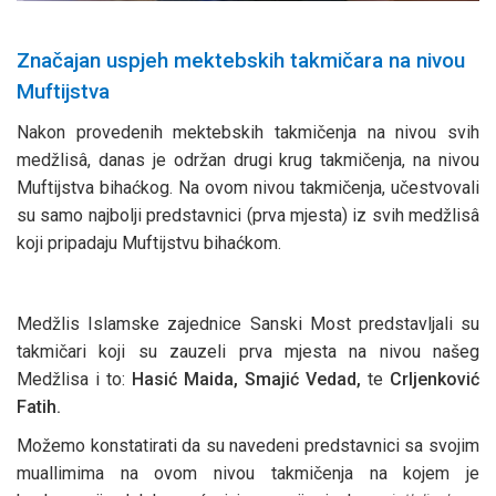
Značajan uspjeh mektebskih takmičara na nivou
Muftijstva
Nakon provedenih mektebskih takmičenja na nivou svih
medžlisâ, danas je održan drugi krug takmičenja, na nivou
Muftijstva bihaćkog. Na ovom nivou takmičenja, učestvovali
su samo najbolji predstavnici (prva mjesta) iz svih medžlisâ
koji pripadaju Muftijstvu bihaćkom.
Medžlis Islamske zajednice Sanski Most predstavljali su
takmičari koji su zauzeli prva mjesta na nivou našeg
Medžlisa i to:
Hasić Maida, Smajić Vedad,
te
Crljenković
Fatih.
Možemo konstatirati da su navedeni predstavnici sa svojim
muallimima na ovom nivou takmičenja na kojem je