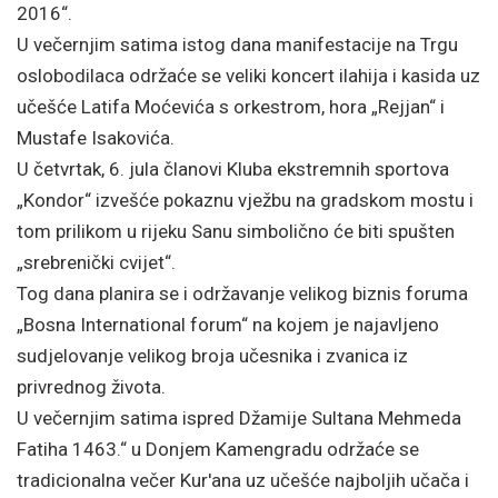
2016“.
U večernjim satima istog dana manifestacije na Trgu
oslobodilaca održaće se veliki koncert ilahija i kasida uz
učešće Latifa Moćevića s orkestrom, hora „Rejjan“ i
Mustafe Isakovića.
U četvrtak, 6. jula članovi Kluba ekstremnih sportova
„Kondor“ izvešće pokaznu vježbu na gradskom mostu i
tom prilikom u rijeku Sanu simbolično će biti spušten
„srebrenički cvijet“.
Tog dana planira se i održavanje velikog biznis foruma
„Bosna International forum“ na kojem je najavljeno
sudjelovanje velikog broja učesnika i zvanica iz
privrednog života.
U večernjim satima ispred Džamije Sultana Mehmeda
Fatiha 1463.“ u Donjem Kamengradu održaće se
tradicionalna večer Kur'ana uz učešće najboljih učača i