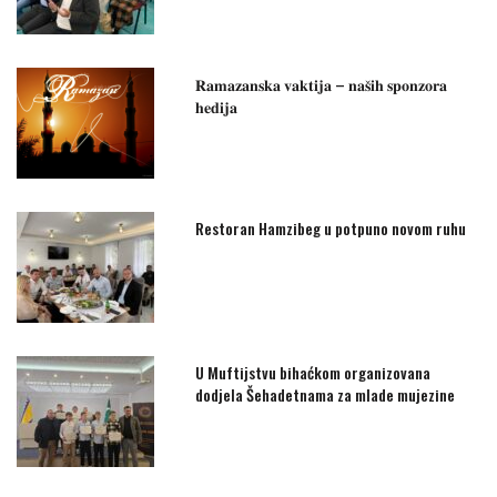
𝐑𝐚𝐦𝐚𝐳𝐚𝐧𝐬𝐤𝐚 𝐯𝐚𝐤𝐭𝐢𝐣𝐚 – 𝐧𝐚𝐬̌𝐢𝐡 𝐬𝐩𝐨𝐧𝐳𝐨𝐫𝐚
𝐡𝐞𝐝𝐢𝐣𝐚
Restoran Hamzibeg u potpuno novom ruhu
U Muftijstvu bihaćkom organizovana
dodjela Šehadetnama za mlade mujezine