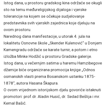
Istog dana, u prostoru gradskog kina održaće se okugli
sto na temu međureligijskog dijaloga i vjerske
tolerancije na kojem se očekuje sudjelovanje
predstavnika svih vjerskih zajednica koje djeluju na
ovom prostoru.
Narednog dana manifestacije, u utorak 4. jula na
lokalitetu Osnovne škole „Skender Kulenović“ u Donjem
Kamengradu održaće se karate turnir, a potom i etno
izložba Minke Hodžić u prostoru Gradske galerije.
Istog dana, u večernjim satima u haremu Hamzibegove
džamije biće organizirana promocija knjige „Odnos
osmanskih vlasti prema Bosanskom ustanku 1875-
1878“, autora Hasana Škapura.
O ovom vrijednom istorijskom djelu govoriće istaknuti
promotori: prof.dr. Aladin Husić, dr. Sedad Bešlija i mr.
Kemal Bašić.