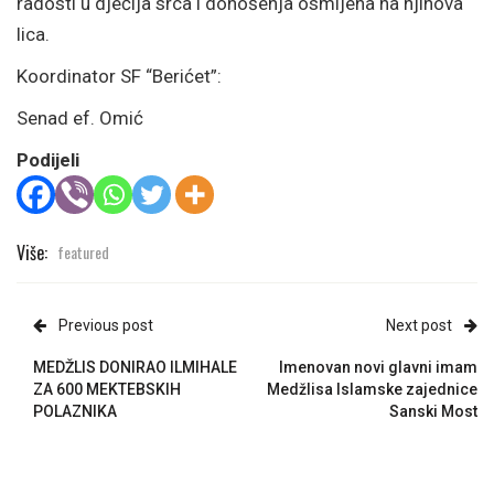
radosti u dječija srca i donošenja osmijeha na njihova
lica.
Koordinator SF “Berićet”:
Senad ef. Omić
Podijeli
Više:
featured
Previous post
Next post
MEDŽLIS DONIRAO ILMIHALE
Imenovan novi glavni imam
ZA 600 MEKTEBSKIH
Medžlisa Islamske zajednice
POLAZNIKA
Sanski Most