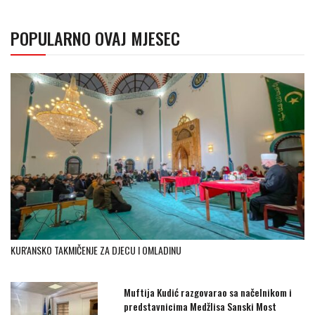
POPULARNO OVAJ MJESEC
KUR'ANSKO TAKMIČENJE ZA DJECU I OMLADINU
Muftija Kudić razgovarao sa načelnikom i
predstavnicima Medžlisa Sanski Most