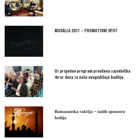
MUSALLA 2017 – PROMOTIVNI SPOT
Uz prigodan program proučena zajednička
ikrar dova za naše ovogodišnje hadžije
𝐑𝐚𝐦𝐚𝐳𝐚𝐧𝐬𝐤𝐚 𝐯𝐚𝐤𝐭𝐢𝐣𝐚 – 𝐧𝐚𝐬̌𝐢𝐡 𝐬𝐩𝐨𝐧𝐳𝐨𝐫𝐚
𝐡𝐞𝐝𝐢𝐣𝐚