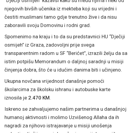
“Dječiji osmijeh” kazavši kako su među njima i neki od
njegovih bivših učenika iz mekteba koji su vrijedni i
čestiti muslimani tamo gdje trenutno žive i da nisu
zaboravili svoju Domovinu i rodni grad.
Spomenimo na kraju i to da su predstavnici HU “Dječiji
osmijeh” iz Graza, zadovoljni prije svega
transparentnim radom u SF “Berićet”, izrazili želju da sa
istim potpišu Memorandum o daljnoj saradnji u misiji
činjenja dobra, što će u idućim danima biti i učinjeno.
Ukupna novčana vrijednost današnje pomoći
školarcima za školsku ishranu i autobuske karte
iznosila je
2.470 KM
.
Iskreno se zahvaljujemo našim partnerima u današnjoj
humanoj aktivnosti i molimo Uzvišenog Allaha da ih
nagradi za njihovo istrajavanje u misiji unošenja