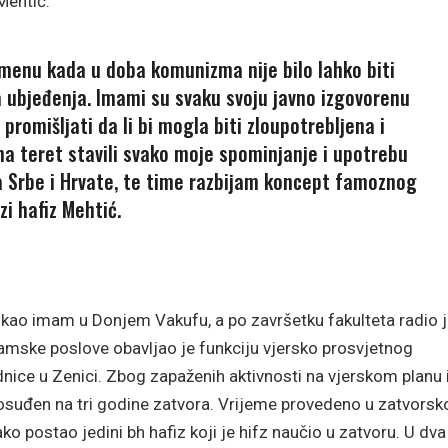
Mehtić.
emenu kada u doba komunizma nije bilo lahko biti
a ubjeđenja. Imami su svaku svoju javno izgovorenu
promišljati da li bi mogla biti zloupotrebljena i
a teret stavili svako moje spominjanje i upotrebu
 na Srbe i Hrvate, te time razbijam koncept famoznog
zi hafiz Mehtić.
o kao imam u Donjem Vakufu, a po završetku fakulteta radio 
mske poslove obavljao je funkciju vjersko prosvjetnog
nice u Zenici. Zbog zapaženih aktivnosti na vjerskom planu 
 osuđen na tri godine zatvora. Vrijeme provedeno u zatvorsk
ako postao jedini bh hafiz koji je hifz naučio u zatvoru. U dva