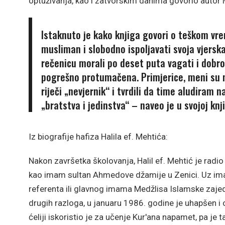
optuživanja, kao i zatvorskim danima govorio autor 
Istaknuto je kako knjiga govori o teškom vr
musliman i slobodno ispoljavati svoja vjersk
rečenicu morali po deset puta vagati i dobro 
pogrešno protumačena. Primjerice, meni su n
riječi „nevjernik“ i tvrdili da time aludiram
„bratstva i jedinstva“ – naveo je u svojoj knji
Iz biografije hafiza Halila ef. Mehtića:
Nakon završetka školovanja, Halil ef. Mehtić je radi
kao imam sultan Ahmedove džamije u Zenici. Uz ima
referenta ili glavnog imama Medžlisa Islamske zajed
drugih razloga, u januaru 1986. godine je uhapšen i
ćeliji iskoristio je za učenje Kur'ana napamet, pa je t