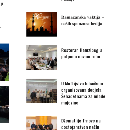
ju.
𝐑𝐚𝐦𝐚𝐳𝐚𝐧𝐬𝐤𝐚 𝐯𝐚𝐤𝐭𝐢𝐣𝐚 –
𝐧𝐚𝐬̌𝐢𝐡 𝐬𝐩𝐨𝐧𝐳𝐨𝐫𝐚 𝐡𝐞𝐝𝐢𝐣𝐚
,
Restoran Hamzibeg u
potpuno novom ruhu
U Muftijstvu bihaćkom
organizovana dodjela
Šehadetnama za mlade
mujezine
Džematlije Trnove na
dostojanstven način