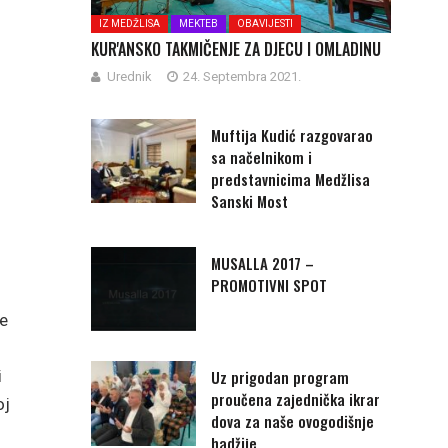
IZ MEDŽLISA
MEKTEB
OBAVIJESTI
KUR'ANSKO TAKMIČENJE ZA DJECU I OMLADINU
Urednik
24. Septembra 2021.
Muftija Kudić razgovarao
sa načelnikom i
predstavnicima Medžlisa
Sanski Most
MUSALLA 2017 –
PROMOTIVNI SPOT
je
i
Uz prigodan program
proučena zajednička ikrar
oj
dova za naše ovogodišnje
hadžije