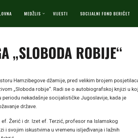
LOVNA
MEDŽLIS
VIJESTI
SOCIJALNI FOND BERIĆET
A „SLOBODA ROBIJE“
ostoru Hamzibegove džamije, pred velikim brojem posjetilac
ivom „Sloboda robije“. Radi se o autobiografskoj knjizi u ko
u periodu nekadašnje socijalističke Jugoslavije, kada je
ožavanje države.
f. Žerić i dr. Izet ef. Terzić, profesor na Islamskog
i i svojim iskustvima u vremenu isljeđivanja i lažnih