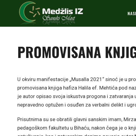
NAS
PROMOVISANA KNJIG
U okviru manifestacije „Musalla 2021“ sinoć je u pr
promovisana knjiga hafiza Halila ef. Mehtića pod naz
je autor opisao svoja iskustva progona i zatvaranja 
nepravedno optužen i osuđen za verbalni delikt i ugr
Prisutnima su se obratili glavni sanskim imam, Mirza e
pedagoškom fakultetu u Bihaću, nakon čega je o knjiz