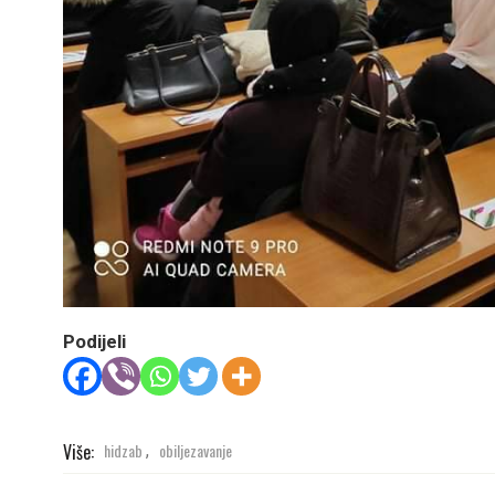
Podijeli
Više:
hidzab
obiljezavanje
,