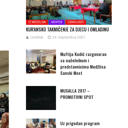
IZ MEDŽLISA
MEKTEB
OBAVIJESTI
KUR'ANSKO TAKMIČENJE ZA DJECU I OMLADINU
Urednik
24. Septembra 2021.
Muftija Kudić razgovarao
sa načelnikom i
predstavnicima Medžlisa
Sanski Most
MUSALLA 2017 –
PROMOTIVNI SPOT
Uz prigodan program