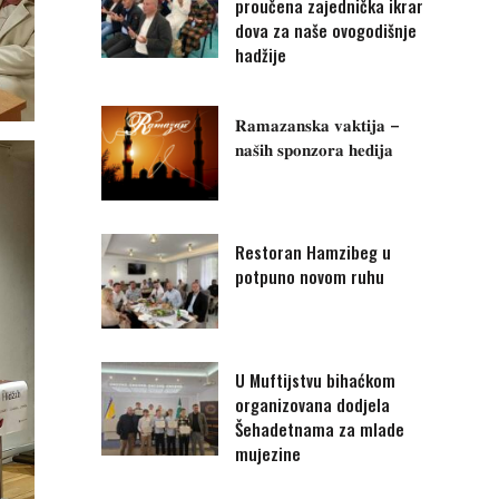
proučena zajednička ikrar
dova za naše ovogodišnje
hadžije
𝐑𝐚𝐦𝐚𝐳𝐚𝐧𝐬𝐤𝐚 𝐯𝐚𝐤𝐭𝐢𝐣𝐚 –
𝐧𝐚𝐬̌𝐢𝐡 𝐬𝐩𝐨𝐧𝐳𝐨𝐫𝐚 𝐡𝐞𝐝𝐢𝐣𝐚
Restoran Hamzibeg u
potpuno novom ruhu
U Muftijstvu bihaćkom
organizovana dodjela
Šehadetnama za mlade
mujezine