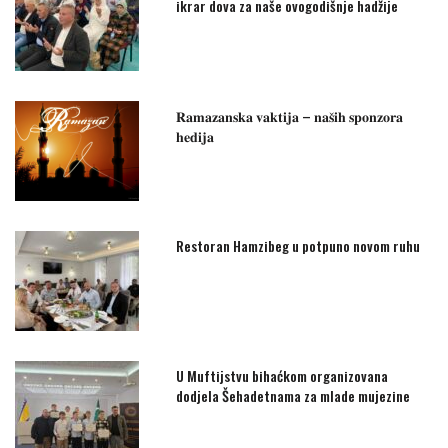
ikrar dova za naše ovogodišnje hadžije
𝐑𝐚𝐦𝐚𝐳𝐚𝐧𝐬𝐤𝐚 𝐯𝐚𝐤𝐭𝐢𝐣𝐚 – 𝐧𝐚𝐬̌𝐢𝐡 𝐬𝐩𝐨𝐧𝐳𝐨𝐫𝐚
𝐡𝐞𝐝𝐢𝐣𝐚
Restoran Hamzibeg u potpuno novom ruhu
U Muftijstvu bihaćkom organizovana
dodjela Šehadetnama za mlade mujezine