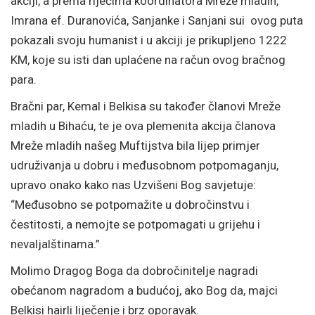
akciji, a prema riječima koordinatora Mreže mladih,
Imrana ef. Duranovića, Sanjanke i Sanjani sui ovog puta
pokazali svoju humanist i u akciji je prikupljeno 1222
KM, koje su isti dan uplaćene na račun ovog bračnog
para.
Bračni par, Kemal i Belkisa su također članovi Mreže
mladih u Bihaću, te je ova plemenita akcija članova
Mreže mladih našeg Muftijstva bila lijep primjer
udruživanja u dobru i međusobnom potpomaganju,
upravo onako kako nas Uzvišeni Bog savjetuje:
“Međusobno se potpomažite u dobročinstvu i
čestitosti, a nemojte se potpomagati u grijehu i
nevaljalštinama.”
Molimo Dragog Boga da dobročinitelje nagradi
obećanom nagradom a budućoj, ako Bog da, majci
Belkisi hairli liječenje i brz oporavak.