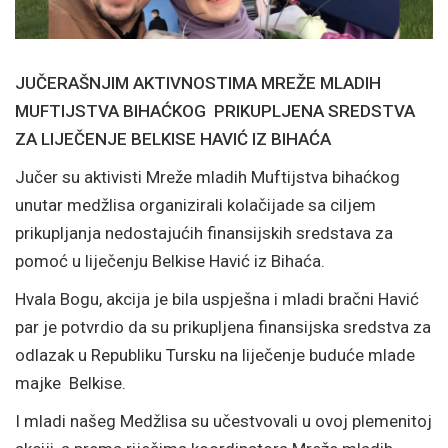
JUČERAŠNJIM AKTIVNOSTIMA MREŽE MLADIH
MUFTIJSTVA BIHAĆKOG PRIKUPLJENA SREDSTVA
ZA LIJEČENJE BELKISE HAVIĆ IZ BIHAĆA
Jučer su aktivisti Mreže mladih Muftijstva bihaćkog
unutar medžlisa organizirali kolačijade sa ciljem
prikupljanja nedostajućih finansijskih sredstava za
pomoć u liječenju Belkise Havić iz Bihaća.
Hvala Bogu, akcija je bila uspješna i mladi bračni Havić
par je potvrdio da su prikupljena finansijska sredstva za
odlazak u Republiku Tursku na liječenje buduće mlade
majke Belkise.
I mladi našeg Medžlisa su učestvovali u ovoj plemenitoj