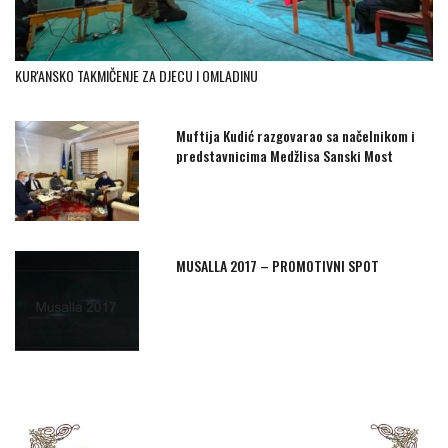
KUR'ANSKO TAKMIČENJE ZA DJECU I OMLADINU
Muftija Kudić razgovarao sa načelnikom i
predstavnicima Medžlisa Sanski Most
MUSALLA 2017 – PROMOTIVNI SPOT