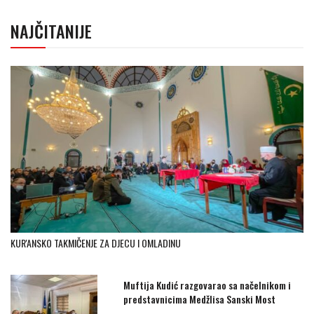
NAJČITANIJE
KUR'ANSKO TAKMIČENJE ZA DJECU I OMLADINU
Muftija Kudić razgovarao sa načelnikom i
predstavnicima Medžlisa Sanski Most