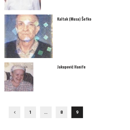
Kaltak (Musa) Šefko
Jakupović Hanife
1
…
8
9