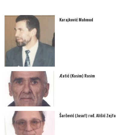
Karajković Mahmud
Æatić (Kasim) Rasim
Šarčević (Jusuf) rođ. Ališić Zejfa