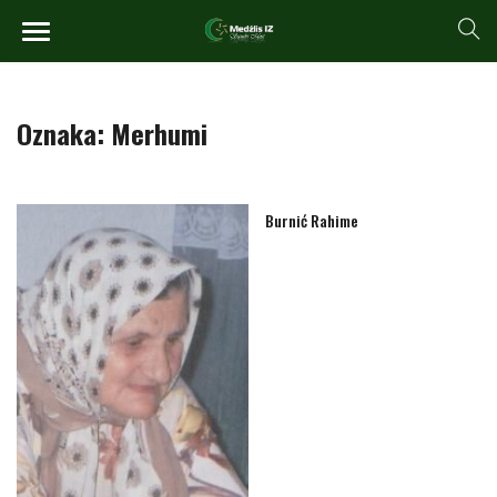
Oznaka:
Merhumi
Burnić Rahime