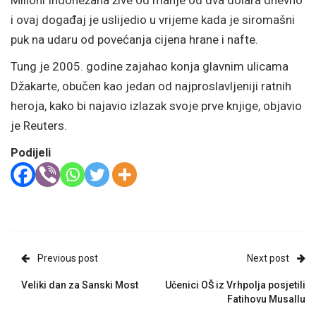
Milioni Indonežana žive od manje od dva dolara dnevno
i ovaj događaj je uslijedio u vrijeme kada je siromašni
puk na udaru od povećanja cijena hrane i nafte.
Tung je 2005. godine zajahao konja glavnim ulicama
Džakarte, obučen kao jedan od najproslavljeniji ratnih
heroja, kako bi najavio izlazak svoje prve knjige, objavio
je Reuters.
Podijeli
Previous post
Next post
Veliki dan za Sanski Most
Učenici OŠ iz Vrhpolja posjetili
Fatihovu Musallu