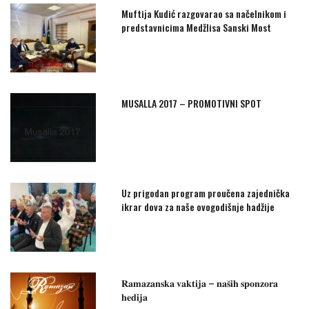
Muftija Kudić razgovarao sa načelnikom i
predstavnicima Medžlisa Sanski Most
MUSALLA 2017 – PROMOTIVNI SPOT
Uz prigodan program proučena zajednička
ikrar dova za naše ovogodišnje hadžije
𝐑𝐚𝐦𝐚𝐳𝐚𝐧𝐬𝐤𝐚 𝐯𝐚𝐤𝐭𝐢𝐣𝐚 – 𝐧𝐚𝐬̌𝐢𝐡 𝐬𝐩𝐨𝐧𝐳𝐨𝐫𝐚
𝐡𝐞𝐝𝐢𝐣𝐚