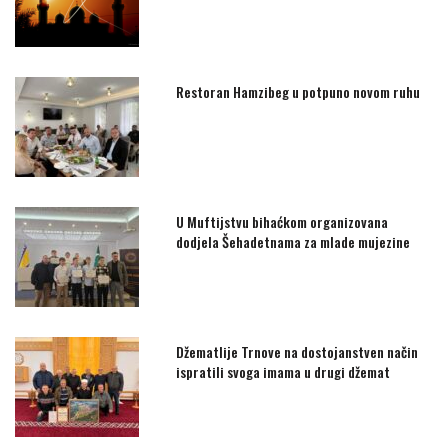
Restoran Hamzibeg u potpuno novom ruhu
U Muftijstvu bihaćkom organizovana
dodjela Šehadetnama za mlade mujezine
Džematlije Trnove na dostojanstven način
ispratili svoga imama u drugi džemat