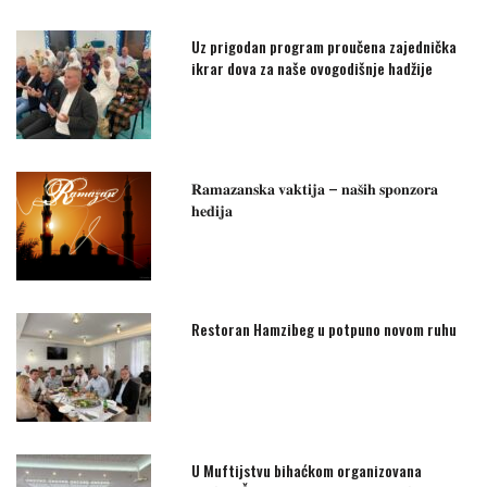
Uz prigodan program proučena zajednička
ikrar dova za naše ovogodišnje hadžije
𝐑𝐚𝐦𝐚𝐳𝐚𝐧𝐬𝐤𝐚 𝐯𝐚𝐤𝐭𝐢𝐣𝐚 – 𝐧𝐚𝐬̌𝐢𝐡 𝐬𝐩𝐨𝐧𝐳𝐨𝐫𝐚
𝐡𝐞𝐝𝐢𝐣𝐚
Restoran Hamzibeg u potpuno novom ruhu
U Muftijstvu bihaćkom organizovana