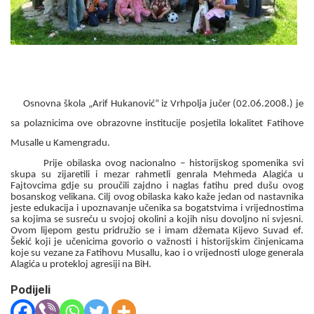
Osnovna škola „Arif Hukanović“ iz Vrhpolja jučer (02.06.2008.) je
sa polaznicima ove obrazovne institucije posjetila lokalitet Fatihove
Musalle u Kamengradu.
Prije obilaska ovog nacionalno – historijskog spomenika svi
skupa su zijaretili i mezar rahmetli genrala Mehmeda Alagića u
Fajtovcima gdje su proučili zajdno i naglas fatihu pred dušu ovog
bosanskog velikana. Cilj ovog obilaska kako kaže jedan od nastavnika
jeste edukacija i upoznavanje učenika sa bogatstvima i vrijednostima
sa kojima se susreću u svojoj okolini a kojih nisu dovoljno ni svjesni.
Ovom lijepom gestu pridružio se i imam džemata Kijevo Suvad ef.
Šekić koji je učenicima govorio o važnosti i historijskim činjenicama
koje su vezane za Fatihovu Musallu, kao i o vrijednosti uloge generala
Alagića u protekloj agresiji na BiH.
Podijeli