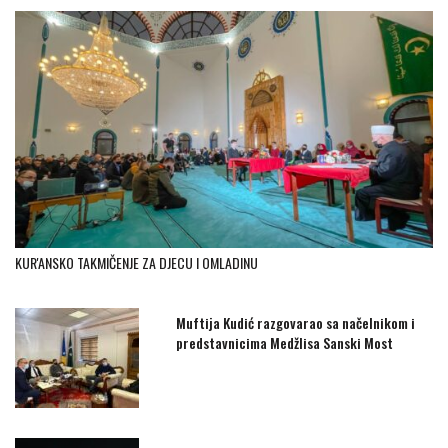
KUR'ANSKO TAKMIČENJE ZA DJECU I OMLADINU
Muftija Kudić razgovarao sa načelnikom i
predstavnicima Medžlisa Sanski Most