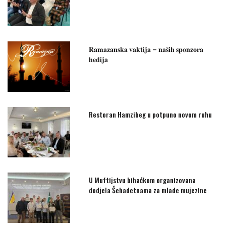
𝐑𝐚𝐦𝐚𝐳𝐚𝐧𝐬𝐤𝐚 𝐯𝐚𝐤𝐭𝐢𝐣𝐚 – 𝐧𝐚𝐬̌𝐢𝐡 𝐬𝐩𝐨𝐧𝐳𝐨𝐫𝐚
𝐡𝐞𝐝𝐢𝐣𝐚
Restoran Hamzibeg u potpuno novom ruhu
U Muftijstvu bihaćkom organizovana
dodjela Šehadetnama za mlade mujezine