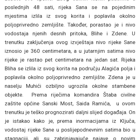
poslednjih 48 sati, rijeka Sana se na pojedinim
mjestima izlila iz svog korita i poplavila okolno
poljoprivredno zemljište. Također, porastao je i nivo
vodostaja njenih desnih pritoka, Blihe i Zdene. U
trenutku zaključenja ovog izvještaja nivo rijeke Sane
iznosio je 360 centimetara, a u jutarnjim satima nivo
rijeke je rastao pet centimetara na jedan sat. Rijeka
Bliha se izlila iz svog korita na području Alagića polja i
poplavila okolno poljoprivredno zemljište. Zdena je u
naselju Muhići ozbiljno ugrozila okolne stambene
objekte. Prema riječima komandira Štaba civilne
zaštite općine Sanski Most, Saida Ramića, u ovom
trenutku je teško prognozirati daljni slijed događaja. On
je istakao kako je, prema inormacijama iz Ključa,
vodostaj rijeke Sane u poslijepodnevnim satima bio u
stagnaciji, ali su zabrinjavajuće najave o novim