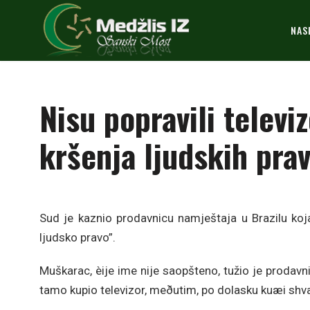
NAS
Nisu popravili televi
kršenja ljudskih pra
Sud je kaznio prodavnicu namještaja u Brazilu koja 
ljudsko pravo”.
Muškarac, èije ime nije saopšteno, tužio je prodavn
tamo kupio televizor, meðutim, po dolasku kuæi shvat