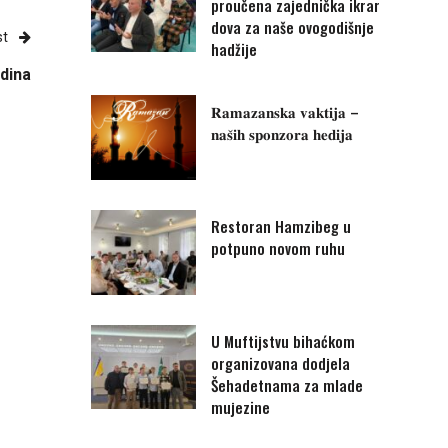
proučena zajednička ikrar
dova za naše ovogodišnje
st
hadžije
dina
𝐑𝐚𝐦𝐚𝐳𝐚𝐧𝐬𝐤𝐚 𝐯𝐚𝐤𝐭𝐢𝐣𝐚 –
𝐧𝐚𝐬̌𝐢𝐡 𝐬𝐩𝐨𝐧𝐳𝐨𝐫𝐚 𝐡𝐞𝐝𝐢𝐣𝐚
Restoran Hamzibeg u
potpuno novom ruhu
U Muftijstvu bihaćkom
organizovana dodjela
Šehadetnama za mlade
mujezine