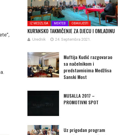
IZ MEDŽLISA
MEKTEB
OBAVIJESTI
KUR'ANSKO TAKMIČENJE ZA DJECU I OMLADINU
te”,
Urednik
24. Septembra 2021.
Muftija Kudić razgovarao
sa načelnikom i
predstavnicima Medžlisa
na.
Sanski Most
MUSALLA 2017 –
PROMOTIVNI SPOT
Uz prigodan program