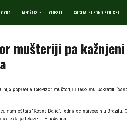
LOVNA
MEDŽLIS
VIJESTI
SOCIJALNI FOND BERIĆET
zor mušteriji pa kažnjeni
va
nije popravila televizor mušteriji i tako mu uskratili “os
icu namještaja “Kasas Baija”, jednu od najveæih u Brazilu. 
io je da je televizor – pokvaren.