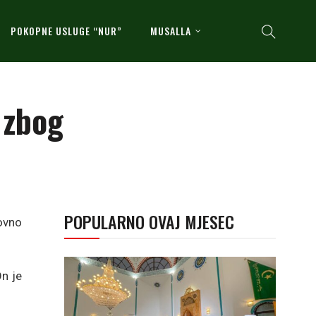
POKOPNE USLUGE “NUR”
MUSALLA
 zbog
POPULARNO OVAJ MJESEC
novno
On je