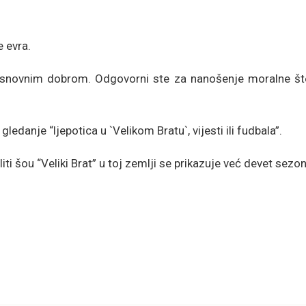
e evra.
osnovnim dobrom. Odgovorni ste za nanošenje moralne šte
danje “ljepotica u `Velikom Bratu`, vijesti ili fudbala”.
ialiti šou “Veliki Brat” u toj zemlji se prikazuje već devet sezo