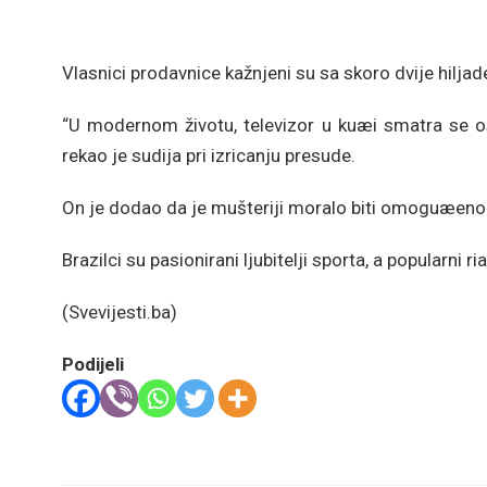
Vlasnici prodavnice kažnjeni su sa skoro dvije hiljad
“U modernom životu, televizor u kuæi smatra se 
rekao je sudija pri izricanju presude.
On je dodao da je mušteriji moralo biti omoguæeno gle
Brazilci su pasionirani ljubitelji sporta, a popularni r
(Svevijesti.ba)
Podijeli