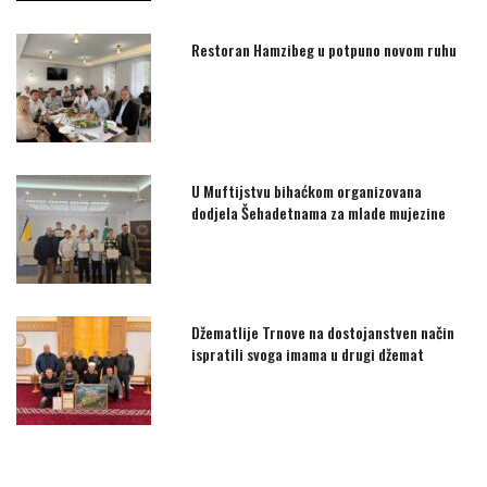
Restoran Hamzibeg u potpuno novom ruhu
U Muftijstvu bihaćkom organizovana
dodjela Šehadetnama za mlade mujezine
Džematlije Trnove na dostojanstven način
ispratili svoga imama u drugi džemat