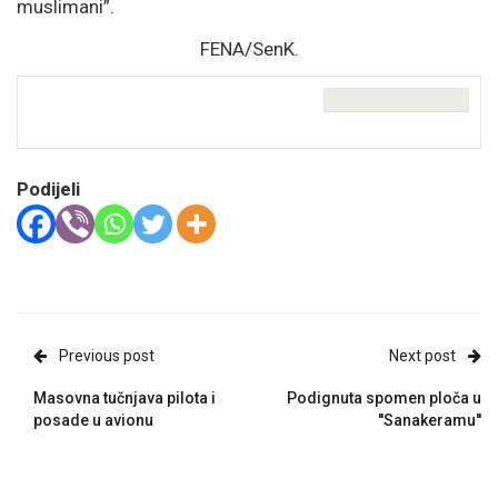
muslimani”.
FENA/SenK.
Comments
Podijeli
Previous post
Next post
Masovna tučnjava pilota i
Podignuta spomen ploča u
posade u avionu
''Sanakeramu''