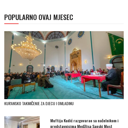
POPULARNO OVAJ MJESEC
KUR'ANSKO TAKMIČENJE ZA DJECU I OMLADINU
Muftija Kudić razgovarao sa načelnikom i
predstavnicima Medžlisa Sanski Most