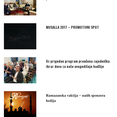
MUSALLA 2017 – PROMOTIVNI SPOT
Uz prigodan program proučena zajednička
ikrar dova za naše ovogodišnje hadžije
𝐑𝐚𝐦𝐚𝐳𝐚𝐧𝐬𝐤𝐚 𝐯𝐚𝐤𝐭𝐢𝐣𝐚 – 𝐧𝐚𝐬̌𝐢𝐡 𝐬𝐩𝐨𝐧𝐳𝐨𝐫𝐚
𝐡𝐞𝐝𝐢𝐣𝐚