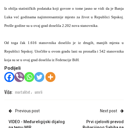
Iz obilja statističkih podataka koji govore o tome jasno se vidi da je Banja
Luka već godinama najinteresantnije mjesto za život u Republici Srpskoj.
Prošle godine su u ovaj grad doselila 2.202 nova stanovnika.
Od toga čak 1.616 stanovnika doselilo je iz drugih, manjih mjesta u
Republici Srpskoj. Utočište u ovom gradu lani su pronašla i 542 stanovnika
koja su se u ovaj grad doselila iz Federacije BiH.
Podijeli
Više:
mortalitet
umrli
,
Previous post
Next post
VIDEO - Međureligijski dijalog
Prvi cjeloviti prevod
na temu MIR
Buharijinog Sahiha na