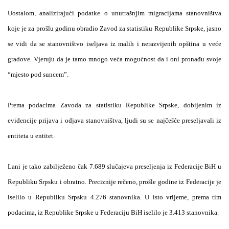
Uostalom, analizirajući podatke o unutrašnjim migracijama stanovništva
koje je za prošlu godinu obradio Zavod za statistiku Republike Srpske, jasno
se vidi da se stanovništvo iseljava iz malih i nerazvijenih opština u veće
gradove. Vjeruju da je tamo mnogo veća mogućnost da i oni pronađu svoje
“mjesto pod suncem”.
Prema podacima Zavoda za statistiku Republike Srpske, dobijenim iz
evidencije prijava i odjava stanovništva, ljudi su se najčešće preseljavali iz
entiteta u entitet.
Lani je tako zabilježeno čak 7.689 slučajeva preseljenja iz Federacije BiH u
Republiku Srpsku i obratno. Preciznije rečeno, prošle godine iz Federacije je
iselilo u Republiku Srpsku 4.276 stanovnika. U isto vrijeme, prema tim
podacima, iz Republike Srpske u Federaciju BiH iselilo je 3.413 stanovnika.