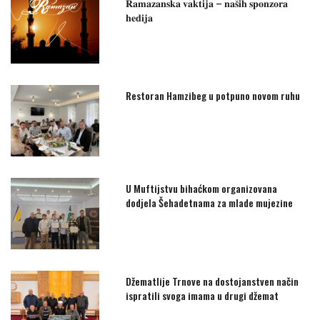
𝐑𝐚𝐦𝐚𝐳𝐚𝐧𝐬𝐤𝐚 𝐯𝐚𝐤𝐭𝐢𝐣𝐚 – 𝐧𝐚𝐬̌𝐢𝐡 𝐬𝐩𝐨𝐧𝐳𝐨𝐫𝐚
𝐡𝐞𝐝𝐢𝐣𝐚
Restoran Hamzibeg u potpuno novom ruhu
U Muftijstvu bihaćkom organizovana
dodjela Šehadetnama za mlade mujezine
Džematlije Trnove na dostojanstven način
ispratili svoga imama u drugi džemat