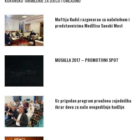
KUR'ANSKO TAKMIČENJE ZA DJECU I OMLADINU
Muftija Kudić razgovarao sa načelnikom i
predstavnicima Medžlisa Sanski Most
MUSALLA 2017 – PROMOTIVNI SPOT
Uz prigodan program proučena zajednička
ikrar dova za naše ovogodišnje hadžije