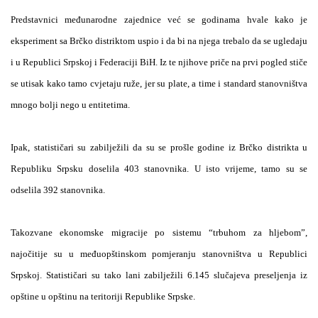
Predstavnici međunarodne zajednice već se godinama hvale kako je
eksperiment sa Brčko distriktom uspio i da bi na njega trebalo da se ugledaju
i u Republici Srpskoj i Federaciji BiH. Iz te njihove priče na prvi pogled stiče
se utisak kako tamo cvjetaju ruže, jer su plate, a time i standard stanovništva
mnogo bolji nego u entitetima.
Ipak, statističari su zabilježili da su se prošle godine iz Brčko distrikta u
Republiku Srpsku doselila 403 stanovnika. U isto vrijeme, tamo su se
odselila 392 stanovnika.
Takozvane ekonomske migracije po sistemu “trbuhom za hljebom”,
najočitije su u međuopštinskom pomjeranju stanovništva u Republici
Srpskoj. Statističari su tako lani zabilježili 6.145 slučajeva preseljenja iz
opštine u opštinu na teritoriji Republike Srpske.