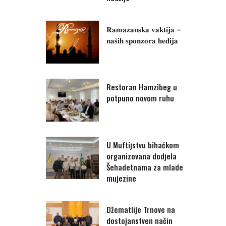
𝐑𝐚𝐦𝐚𝐳𝐚𝐧𝐬𝐤𝐚 𝐯𝐚𝐤𝐭𝐢𝐣𝐚 –
𝐧𝐚𝐬̌𝐢𝐡 𝐬𝐩𝐨𝐧𝐳𝐨𝐫𝐚 𝐡𝐞𝐝𝐢𝐣𝐚
Restoran Hamzibeg u
potpuno novom ruhu
U Muftijstvu bihaćkom
organizovana dodjela
Šehadetnama za mlade
mujezine
Džematlije Trnove na
dostojanstven način