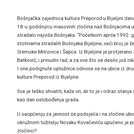
Bošnjačka zajednica kulture Preporod u Bijeljini dan
18-u godišnjicu masovnih zločina nad Bošnjacima u t
stradalo najviše Bošnjaka.
“Početkom aprila 1992. god
stotinama stradalih Bošnjaka Bijeljine, veći broj je ž
Sremske Mitrovice i Šapca. Iz Bijeljine je protjerano
Batković, i prinudni rad, a za sve što se desilo još ni
I one podignute optužnice odnose se na ubice iz dru
kulture Preporod iz Bijeljine.
Sve je teško shvatiti, kaže on, ali to je i odraz stanj
kao dan oslobođenja grada.
U saopćenju za javnost se podsjeća i na zločine ubic
okružnom tužitelju Novaku Kovačeviću upućeno je pit
zločinci?