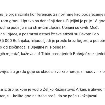
as je organizirala konferenciju za novinare kao podsjećanje
om gradu. Upravo na današnji dan u Bijeljini je prije 18 go
ine počinjeni su stravični zločini. Ubijani su civili. Među
ena i djece, a posmrtni ostaci žrtava stizali su Savom i do
 35.000 Bošnjaka, hiljade ljudi je prošlo kroz logore, a poseb
ko od zločinaca iz Bijeljine nije osuđen.
gih mjesta”, kaže Jusuf Trbić, predsjednik Bošnjačke zajedn
a svijesti u gradu gdje se ubice slave kao heroji, a masovni zlo
a iz Srbije, koje je vodio Željko Ražnjatović Arkan, a glavno
anje – koliko godina treba proći da se počnu kažnjavati