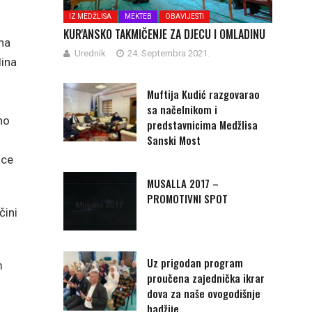
IZ MEDŽLISA
MEKTEB
OBAVIJESTI
KUR'ANSKO TAKMIČENJE ZA DJECU I OMLADINU
 na
Urednik
24. Septembra 2021.
dina
Muftija Kudić razgovarao
sa načelnikom i
no
predstavnicima Medžlisa
Sanski Most
ice
MUSALLA 2017 –
PROMOTIVNI SPOT
čini
Uz prigodan program
m
proučena zajednička ikrar
dova za naše ovogodišnje
hadžije