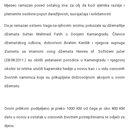
Mjesec ramazan pored ostalog ima za cilj da kod vjernika razvije i
plemenite osobine poput darežljivosti, suosjaćaja i solidarnosti.
Da je ramazan ostavio traga na njihovim srcima, pokazale su džematlije
džemata Sultan Mehmed Fatih u Donjem Kamengradu. Članovi
džematskog odbora, dobrotvori Ibrahim Karišik i njegova supruga
Zumreta sa imamom ovog džemata Nevres ef. Softićem jučer
(28.08.2011.) su obišli jedanaest porodica u Kamengradu i njegovoj
okolini te istima uručili bajramske hedije u novcu kao i u vidu osnovnih
životnih namirnica koje su prikupljene dobrovoljnom akcijom u ovom
džematu.
Ovom prilikom podijeljeno je preko 1000 KM od čega je oko 800 KM
dato u novcu a ostatak u osnovnih životnim potrepštinama te odjeći za
djecu.