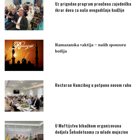
Uz prigodan program proučena zajednička
ikrar dova za naše ovogodišnje hadžije
𝐑𝐚𝐦𝐚𝐳𝐚𝐧𝐬𝐤𝐚 𝐯𝐚𝐤𝐭𝐢𝐣𝐚 – 𝐧𝐚𝐬̌𝐢𝐡 𝐬𝐩𝐨𝐧𝐳𝐨𝐫𝐚
𝐡𝐞𝐝𝐢𝐣𝐚
Restoran Hamzibeg u potpuno novom ruhu
U Muftijstvu bihaćkom organizovana
dodjela Šehadetnama za mlade mujezine