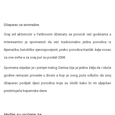
Džeparac za siromašne
Ovaj vid aktivnosti u Fatihovom džematu se provodi već godinama a
interesantno je spomenuti da već tradicionalno jedna porodica iz
Njemačke, katoličke vjeroispovijesti, preko porodice Karišik šalje novac
za ove svrhe a za ovaj put su poslali 200€.
Spomena vrijedan je i primjer malog Denisa čija je jedina želja da i iduće
godine ramazan provede u Bosni a koji je ovog puta odlučio da svoj
džeparac podijeli djeci porodica koje su obišli kako bi im uljepšao
predstojeće bajramske dane.
Hedije su uručene za: