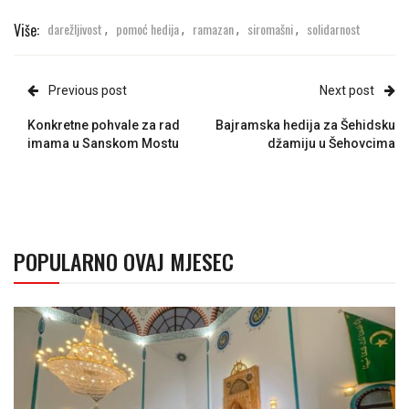
Više:
darežljivost
pomoć hedija
ramazan
siromašni
solidarnost
,
,
,
,
Previous post
Next post
Konkretne pohvale za rad
Bajramska hedija za Šehidsku
imama u Sanskom Mostu
džamiju u Šehovcima
POPULARNO OVAJ MJESEC