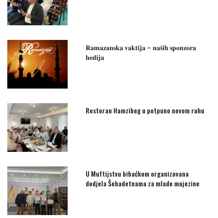
𝐑𝐚𝐦𝐚𝐳𝐚𝐧𝐬𝐤𝐚 𝐯𝐚𝐤𝐭𝐢𝐣𝐚 – 𝐧𝐚𝐬̌𝐢𝐡 𝐬𝐩𝐨𝐧𝐳𝐨𝐫𝐚
𝐡𝐞𝐝𝐢𝐣𝐚
Restoran Hamzibeg u potpuno novom ruhu
U Muftijstvu bihaćkom organizovana
dodjela Šehadetnama za mlade mujezine