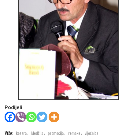
Podijeli
Više:
kozara
Medžlis
promocija
remake
vijećnica
,
,
,
,