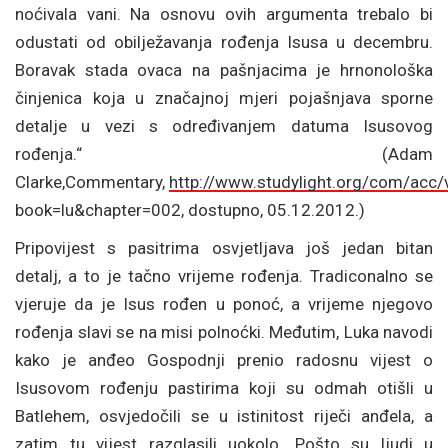
noćivala vani. Na osnovu ovih argumenta trebalo bi
odustati od obilježavanja rođenja Isusa u decembru.
Boravak stada ovaca na pašnjacima je hrnonološka
činjenica koja u značajnoj mjeri pojašnjava sporne
detalje u vezi s određivanjem datuma Isusovog
rođenja.“ (Adam
Clarke,Commentary,
http://www.studylight.org/com/acc/
book=lu&chapter=002, dostupno, 05.12.2012.)
Pripovijest s pasitrima osvjetljava još jedan bitan
detalj, a to je tačno vrijeme rođenja. Tradiconalno se
vjeruje da je Isus rođen u ponoć, a vrijeme njegovo
rođenja slavi se na misi polnoćki. Međutim, Luka navodi
kako je anđeo Gospodnji prenio radosnu vijest o
Isusovom rođenju pastirima koji su odmah otišli u
Batlehem, osvjedočili se u istinitost riječi anđela, a
zatim tu vijest razglasili uokolo. Pošto su ljudi u