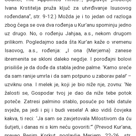
Ivana Krstitelja pruža ključ za utvrđivanje Isusovog
rođendana“, str. 9-12.) Možda je i to jedan od razloga
zbog čega se ova dva rođenja u Kur’anu spominju jedno
uz drugo. No, o rođenju Jahjaa, a.s., nekom drugom
prilikom. Pogledajmo sada šta Kur’an kaže o vremenu
Isaovog, a.s., rođenja: „I ona (Merjema) zanese
ibremenita se skloni daleko negdje. I porođajni bolovi
prisiliše je da dođe da stabla jedne palme. ‘Kamo sreće
da sam ranije umrla i da sam potpuno u zaborav pala!’ –
uzviknu ona. I melek je, koji je bio niže nje, zovnu: ‘Ne
žalosti se, Gospodar tvoj je dao da niže tebe potok
poteče. Zatresi palmino stablo, posuće po tebi datule
svježe, pa jedi i pij i budi vesela! A ako vidiš čovjeka
kakva, ti reci: ‘Ja sam se zavjetovala Milostivom da ću
šutjeti, i danas ni s kim neću govoriti.’“ (Prevod Kur’ana,
preveo Besim Korkut, poglavlje Merjem, 22-26., str.