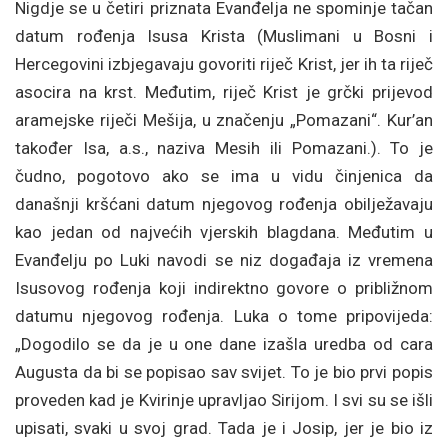
Nigdje se u četiri priznata Evanđelja ne spominje tačan
datum rođenja Isusa Krista (Muslimani u Bosni i
Hercegovini izbjegavaju govoriti riječ Krist, jer ih ta riječ
asocira na krst. Međutim, riječ Krist je grčki prijevod
aramejske riječi Mešija, u značenju „Pomazani“. Kur’an
također Isa, a.s., naziva Mesih ili Pomazani.). To je
čudno, pogotovo ako se ima u vidu činjenica da
današnji kršćani datum njegovog rođenja obilježavaju
kao jedan od najvećih vjerskih blagdana. Međutim u
Evanđelju po Luki navodi se niz događaja iz vremena
Isusovog rođenja koji indirektno govore o približnom
datumu njegovog rođenja. Luka o tome pripovijeda:
„Dogodilo se da je u one dane izašla uredba od cara
Augusta da bi se popisao sav svijet. To je bio prvi popis
proveden kad je Kvirinje upravljao Sirijom. I svi su se išli
upisati, svaki u svoj grad. Tada je i Josip, jer je bio iz