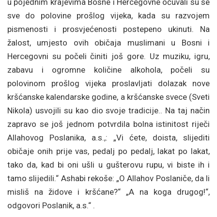
u pojednim krajevima Bosne i Hercegovne očuvali su se
sve do polovine prošlog vijeka, kada su razvojem
pismenosti i prosvjećenosti postepeno ukinuti. Na
žalost, umjesto ovih običaja muslimani u Bosni i
Hercegovni su počeli činiti još gore. Uz muziku, igru,
zabavu i ogromne količine alkohola, počeli su
polovinom prošlog vijeka proslavljati dolazak nove
kršćanske kalendarske godine, a kršćanske svece (Sveti
Nikola) usvojili su kao dio svoje tradicije.. Na taj način
zapravo se još jednom potvrdila bolna istinitost riječi
Allahovog Poslanika, a.s.,: „Vi ćete, doista, slijediti
običaje onih prije vas, pedalj po pedalj, lakat po lakat,
tako da, kad bi oni ušli u gušterovu rupu, vi biste ih i
tamo slijedili.“ Ashabi rekoše: „O Allahov Poslaniče, da li
misliš na židove i kršćane?“ „A na koga drugog!“,
odgovori Poslanik, a.s.“ .