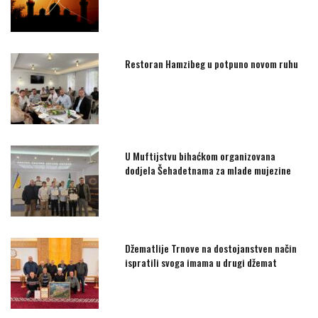
Restoran Hamzibeg u potpuno novom ruhu
U Muftijstvu bihaćkom organizovana
dodjela Šehadetnama za mlade mujezine
Džematlije Trnove na dostojanstven način
ispratili svoga imama u drugi džemat