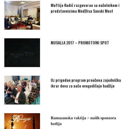
Muftija Kudić razgovarao sa načelnikom i
predstavnicima Medžlisa Sanski Most
MUSALLA 2017 – PROMOTIVNI SPOT
Uz prigodan program proučena zajednička
ikrar dova za naše ovogodišnje hadžije
𝐑𝐚𝐦𝐚𝐳𝐚𝐧𝐬𝐤𝐚 𝐯𝐚𝐤𝐭𝐢𝐣𝐚 – 𝐧𝐚𝐬̌𝐢𝐡 𝐬𝐩𝐨𝐧𝐳𝐨𝐫𝐚
𝐡𝐞𝐝𝐢𝐣𝐚