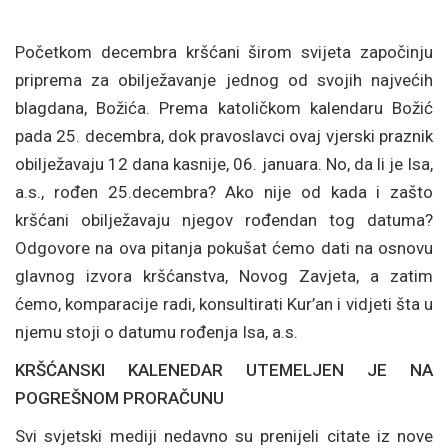
Početkom decembra kršćani širom svijeta započinju
priprema za obilježavanje jednog od svojih najvećih
blagdana, Božića. Prema katoličkom kalendaru Božić
pada 25. decembra, dok pravoslavci ovaj vjerski praznik
obilježavaju 12 dana kasnije, 06. januara. No, da li je Isa,
a.s., rođen 25.decembra? Ako nije od kada i zašto
kršćani obilježavaju njegov rođendan tog datuma?
Odgovore na ova pitanja pokušat ćemo dati na osnovu
glavnog izvora kršćanstva, Novog Zavjeta, a zatim
ćemo, komparacije radi, konsultirati Kur’an i vidjeti šta u
njemu stoji o datumu rođenja Isa, a.s.
KRŠĆANSKI KALENEDAR UTEMELJEN JE NA
POGREŠNOM PRORAČUNU
Svi svjetski mediji nedavno su prenijeli citate iz nove