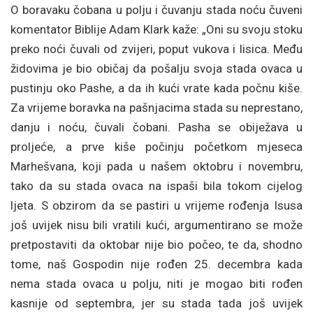
O boravaku čobana u polju i čuvanju stada noću čuveni
komentator Biblije Adam Klark kaže: „Oni su svoju stoku
preko noći čuvali od zvijeri, poput vukova i lisica. Među
židovima je bio običaj da pošalju svoja stada ovaca u
pustinju oko Pashe, a da ih kući vrate kada počnu kiše.
Za vrijeme boravka na pašnjacima stada su neprestano,
danju i noću, čuvali čobani. Pasha se obiježava u
proljeće, a prve kiše počinju početkom mjeseca
Marhešvana, koji pada u našem oktobru i novembru,
tako da su stada ovaca na ispaši bila tokom cijelog
ljeta. S obzirom da se pastiri u vrijeme rođenja Isusa
još uvijek nisu bili vratili kući, argumentirano se može
pretpostaviti da oktobar nije bio počeo, te da, shodno
tome, naš Gospodin nije rođen 25. decembra kada
nema stada ovaca u polju, niti je mogao biti rođen
kasnije od septembra, jer su stada tada još uvijek