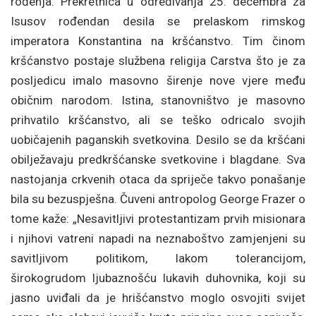
rođenja. Prekretnica u određivanja 25. decembra za
Isusov rođendan desila se prelaskom rimskog
imperatora Konstantina na kršćanstvo. Tim činom
kršćanstvo postaje službena religija Carstva što je za
posljedicu imalo masovno širenje nove vjere među
običnim narodom. Istina, stanovništvo je masovno
prihvatilo kršćanstvo, ali se teško odricalo svojih
uobičajenih paganskih svetkovina. Desilo se da kršćani
obilježavaju predkršćanske svetkovine i blagdane. Sva
nastojanja crkvenih otaca da spriječe takvo ponašanje
bila su bezuspješna. Čuveni antropolog George Frazer o
tome kaže: „Nesavitljivi protestantizam prvih misionara
i njihovi vatreni napadi na neznaboštvo zamjenjeni su
savitljivom politikom, lakom tolerancijom,
širokogrudom ljubaznošću lukavih duhovnika, koji su
jasno uviđali da je hrišćanstvo moglo osvojiti svijet