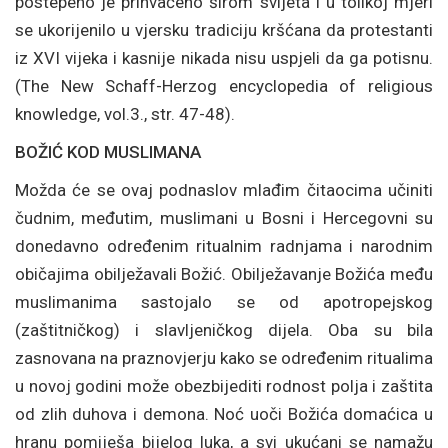
postepeno je prihvaćeno širom svijeta i u tolikoj mjeri
se ukorijenilo u vjersku tradiciju kršćana da protestanti
iz XVI vijeka i kasnije nikada nisu uspjeli da ga potisnu.
(The New Schaff-Herzog encyclopedia of religious
knowledge, vol.3., str. 47-48).
BOŽIĆ KOD MUSLIMANA
Možda će se ovaj podnaslov mlađim čitaocima učiniti
čudnim, međutim, muslimani u Bosni i Hercegovni su
donedavno određenim ritualnim radnjama i narodnim
običajima obilježavali Božić. Obilježavanje Božića među
muslimanima sastojalo se od apotropejskog
(zaštitničkog) i slavljeničkog dijela. Oba su bila
zasnovana na praznovjerju kako se određenim ritualima
u novoj godini može obezbijediti rodnost polja i zaštita
od zlih duhova i demona. Noć uoči Božića domaćica u
hranu pomiješa bijelog luka, a svi ukućani se namažu