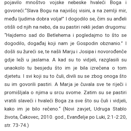
pojavilo mnoštvo vojske nebeske hvaleći Boga i
govoreći:“Slava Bogu na najvišoj visini, a na zemlji mir,
među ljudima dobra volja!” I dogodilo se, čim su anđeli
otišli od njih na nebo, da su pastiri rekli jedan drugomu:
“Hajdemo sad do Betlehema i pogledajmo to što se
dogodilo, događaj koji nam je Gospodin obznanio.” I
došli su žureći se, te našli Marju i Josipa i novorođenče
gdje leži u jaslama. A kad su to vidjeli, razglasili su
unaokolo tu besjedu što im je bila izrečena o tom
djetetu. I svi koji su to čuli, divili su se zbog onoga što
su im govorili pastiri. A Marja je čuvala sve te riječi i
promišljala o njima u srcu svome. Zatim su se pastiri
vratili slaveći i hvaleći Boga za sve što su čuli i vidjeli,
kako im je bilo rečeno.“ (Novi zavjet, Udruga Stablo
života, Čakovec, 2010. god., Evanđelje po Luki, 2:1-2:20,
str. 73-74.)