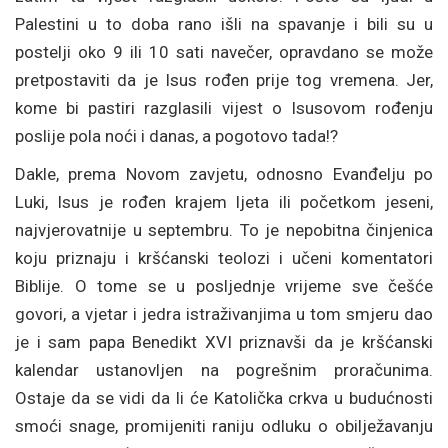
Palestini u to doba rano išli na spavanje i bili su u
postelji oko 9 ili 10 sati navečer, opravdano se može
pretpostaviti da je Isus rođen prije tog vremena. Jer,
kome bi pastiri razglasili vijest o Isusovom rođenju
poslije pola noći i danas, a pogotovo tada!?
Dakle, prema Novom zavjetu, odnosno Evanđelju po
Luki, Isus je rođen krajem ljeta ili početkom jeseni,
najvjerovatnije u septembru. To je nepobitna činjenica
koju priznaju i kršćanski teolozi i učeni komentatori
Biblije. O tome se u posljednje vrijeme sve češće
govori, a vjetar i jedra istraživanjima u tom smjeru dao
je i sam papa Benedikt XVI priznavši da je kršćanski
kalendar ustanovljen na pogrešnim proračunima.
Ostaje da se vidi da li će Katolička crkva u budućnosti
smoći snage, promijeniti raniju odluku o obilježavanju