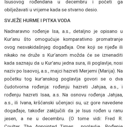
Isusovog rođendana u decembru i početi ga
obilježavati u vrijeme kada se stvarno desio.
SVJEŽE HURME I PITKA VODA
Nadnaravno rođenje Isa, a.s., detaljno je opisano u
Kur’anu što omogućuje komparativno promatranje
ovog nesvakidašnjeg događaja. One koji se rijeđe ili
nikako ne druže s Kur’anom možda će se iznenaditi
kada saznaju da u Kur’anu jedna sura, ili poglavlje, nosi
naziv po Isaovoj, a.s., majci hazreti Merjemi (Marija). Na
početku tog kur’anskog poglavlja govori se o dva
čudotvorna rođenja: rođenju hazreti Jahjaa, a.s., i
rođenju hazreti Isaa, a.s. Na osnovu rođenja Jahjaa,
a.s., ili Ivana, kršćanski učenjaci su, uz gore navedene
događaje, također zaključili da je Isus rođen u ranu
jesen, a ne u decembru. (O tome vidi: Fred R.
Coulter, The Appointed Times…, poglavlje „Rođenje