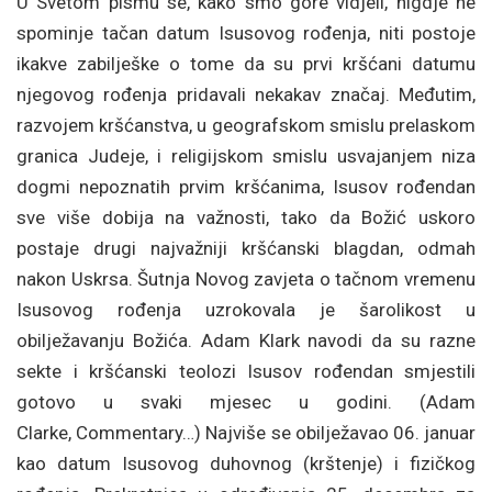
U Svetom pismu se, kako smo gore vidjeli, nigdje ne
spominje tačan datum Isusovog rođenja, niti postoje
ikakve zabilješke o tome da su prvi kršćani datumu
njegovog rođenja pridavali nekakav značaj. Međutim,
razvojem kršćanstva, u geografskom smislu prelaskom
granica Judeje, i religijskom smislu usvajanjem niza
dogmi nepoznatih prvim kršćanima, Isusov rođendan
sve više dobija na važnosti, tako da Božić uskoro
postaje drugi najvažniji kršćanski blagdan, odmah
nakon Uskrsa. Šutnja Novog zavjeta o tačnom vremenu
Isusovog rođenja uzrokovala je šarolikost u
obilježavanju Božića. Adam Klark navodi da su razne
sekte i kršćanski teolozi Isusov rođendan smjestili
gotovo u svaki mjesec u godini. (Adam
Clarke, Commentary…) Najviše se obilježavao 06. januar
kao datum Isusovog duhovnog (krštenje) i fizičkog