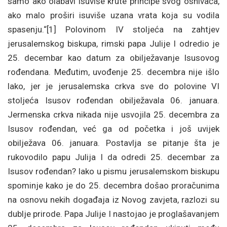
samo ako olabavi isuviše krute principe svog osnivača,
ako malo proširi isuviše uzana vrata koja su vodila
spasenju.“[1] Polovinom IV stoljeća na zahtjev
jerusalemskog biskupa, rimski papa Julije I odredio je
25. decembar kao datum za obilježavanje Isusovog
rođendana. Međutim, uvođenje 25. decembra nije išlo
lako, jer je jerusalemska crkva sve do polovine VI
stoljeća Isusov rođendan obilježavala 06. januara.
Jermenska crkva nikada nije usvojila 25. decembra za
Isusov rođendan, već ga od početka i još uvijek
obilježava 06. januara. Postavlja se pitanje šta je
rukovodilo papu Julija I da odredi 25. decembar za
Isusov rođendan? Iako u pismu jerusalemskom biskupu
spominje kako je do 25. decembra došao proračunima
na osnovu nekih događaja iz Novog zavjeta, razlozi su
dublje prirode. Papa Julije I nastojao je proglašavanjem