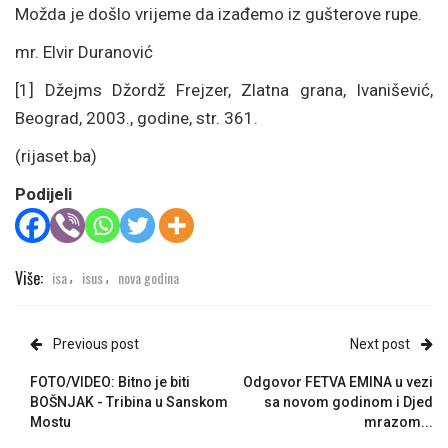
Možda je došlo vrijeme da izađemo iz gušterove rupe.
mr. Elvir Duranović
[1] Džejms Džordž Frejzer, Zlatna grana, Ivanišević,
Beograd, 2003., godine, str. 361.
(rijaset.ba)
Podijeli
Više:
isa
isus
nova godina
,
,
Previous post
Next post
FOTO/VIDEO: Bitno je biti
Odgovor FETVA EMINA u vezi
BOŠNJAK - Tribina u Sanskom
sa novom godinom i Djed
Mostu
mrazom...