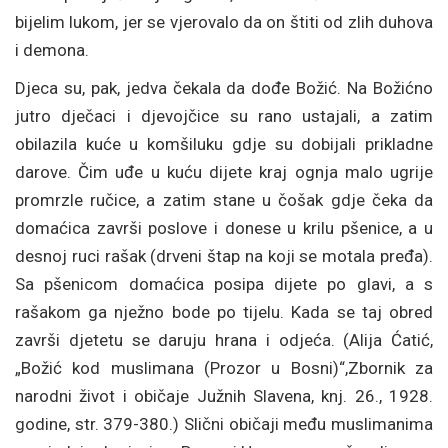
bijelim lukom, jer se vjerovalo da on štiti od zlih duhova
i demona.
Djeca su, pak, jedva čekala da dođe Božić. Na Božićno
jutro dječaci i djevojčice su rano ustajali, a zatim
obilazila kuće u komšiluku gdje su dobijali prikladne
darove. Čim uđe u kuću dijete kraj ognja malo ugrije
promrzle ručice, a zatim stane u čošak gdje čeka da
domaćica završi poslove i donese u krilu pšenice, a u
desnoj ruci rašak (drveni štap na koji se motala pređa).
Sa pšenicom domaćica posipa dijete po glavi, a s
rašakom ga nježno bode po tijelu. Kada se taj obred
završi djetetu se daruju hrana i odjeća. (Alija Ćatić,
„Božić kod muslimana (Prozor u Bosni)“,Zbornik za
narodni život i običaje Južnih Slavena, knj. 26., 1928.
godine, str. 379-380.) Slični običaji među muslimanima