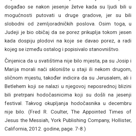
događao se nakon jesenje žetve kada su ljudi bili u
mogućnosti putovati u druge gradove, jer su bili
slobodni od zemljoradničkih poslova. Osim toga, u
Judeji je bio običaj da se porez prikuplja tokom jesen
kada dospiju plodovi na koje se davao porez, a radi
kojeg se između ostalog i popisivalo stanovništvo.
Činjenica da u svatištima nije bilo mjesta, pa su Josip i
Marija morali naći sklonište u staji ili nekom drugom,
sličnom mjestu, također indicira da su Jerusalem, ali i
Betlehem koji se nalazi u njegovoj neposrednoj blizini
bili pretrpani hodočasnicima koji su došli na jesenji
festival. Takvog okupljanja hodočasnika u decembru
nije bilo. (Fred R. Coulter, The Appointed Times of
Jesus the Messiah, York Publishing Company, Hollister,
California, 2012. godine, page. 7-8.)