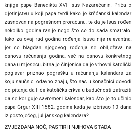
knjige pape Benedikta XVI Isus Nazarećanin: Priča o
djetinjstvu u koji papa tvrdi kako je kršćanski kalendar
zasnovan na pogrešnom proračunu, te da je Isus rođen
nekoliko godina ranije nego što se do sada smatralo.
Iako za ovaj rad godina rođenja Isusa nije relevantna,
jer se blagdan njegovog rođenja ne obilježava na
osnovu računanja godina, već na osnovu konkretnog
dana u mjesecu, bitna je činjenica da je vrhovni katolički
poglavar priznao pogrešku u računanju kalendara za
koju naučnici odavno znaju, što nas u konačnici dovodi
do pitanja da li će katolička crkva u budućnosti zatražiti
da se koriguje savremeni kalendar, kao što je to učinio
papa Grgur XIII 1582. godine kada je izbrisao 10 dana
iz postojećeg, julijanskog kalendara?
ZVJEZDANA NOĆ, PASTIRI I NJIHOVA STADA