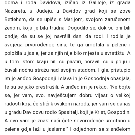
doma i roda Davidova, izišao iz Galileje, iz grada
Nazareta, u Judeju, u Davidov grad koji se zove
Betlehem, da se upiše s Marijom, svojom zaručenom
ženom, koja je bila trudna. Dogodilo se, dok su oni bili
ondje, da su se joj navršili dani da rodi. I rodila je
svojega prvorođenog sina, te ga umotala u pelene i
položila u jasle, jer za njih nije bilo mjesta u svratištu. A
u tom istom kraju bili su pastiri, boravili su u polju i
čuvali noćnu stražu nad svojim stadom. I gle, pristupio
im je anđeo Gospodnji i slava ih je Gospodnja obasjala,
te su se jako prestrašili. A anđeo im je rekao: “Ne bojte
se, jer vam, evo, navješćujem dobru vijest o velikoj
radosti koja će stići k svakom narodu; jer vam se danas
u gradu Davidovu rodio Spasitelj, koji je Krist, Gospodin.
A ovo vam je znak: naći ćete novorođenče umotano u
pelene gdje leži u jaslama.” I odjednom se s anđelom