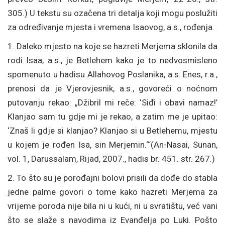
305.) U tekstu su ozačena tri detalja koji mogu poslužiti
za određivanje mjesta i vremena Isaovog, a.s., rođenja.
1. Daleko mjesto na koje se hazreti Merjema sklonila da
rodi Isaa, a.s., je Betlehem kako je to nedvosmisleno
spomenuto u hadisu Allahovog Poslanika, a.s. Enes, r.a.,
prenosi da je Vjerovjesnik, a.s., govoreći o noćnom
putovanju rekao: „Džibril mi reče: ‘Siđi i obavi namaz!’
Klanjao sam tu gdje mi je rekao, a zatim me je upitao:
‘Znaš li gdje si klanjao? Klanjao si u Betlehemu, mjestu
u kojem je rođen Isa, sin Merjemin.‘“(An-Nasai, Sunan,
vol. 1, Darussalam, Rijad, 2007., hadis br. 451. str. 267.)
2. To što su je porođajni bolovi prisili da dođe do stabla
jedne palme govori o tome kako hazreti Merjema za
vrijeme poroda nije bila ni u kući, ni u svratištu, već vani
što se slaže s navodima iz Evanđelja po Luki. Pošto