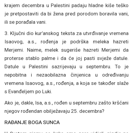
krajem decembra u Palestini padaju hladne kiše teško
je pretpostaviti da bi žena pred porodom boravila vani,
ili se porađala vani.
3. Ključni dio kur’anskog teksta za utvrđivanje vremena
Isaovog, a.s., rođenja je podrška meleka hazreti
Merjemi. Naime, melek sugeriše hazreti Merjemi da
proterse stablo palme i da će joj pasti svježe datule.
Datule u Palestini sazrijevaju u septembru. To je
nepobitna i nezaobilazna činjenica u određivanju
vremena Isaovog, a.s., rođenja, a koja se također slaže
s Evanđeljem po Luki.
Ako je, dakle, Isa, a.s., rođen u septembru zašto kršćani
njegov rođendan obilježavaju 25. decembra?
RAĐANJE BOGA SUNCA