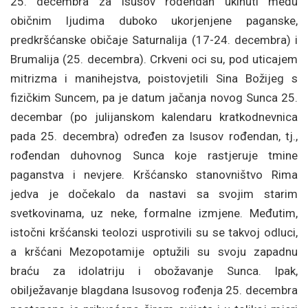
25. decembra za Isusov rođendan ukinuti među
običnim ljudima duboko ukorjenjene paganske,
predkršćanske običaje Saturnalija (17-24. decembra) i
Brumalija (25. decembra). Crkveni oci su, pod uticajem
mitrizma i manihejstva, poistovjetili Sina Božijeg s
fizičkim Suncem, pa je datum jačanja novog Sunca 25.
decembar (po julijanskom kalendaru kratkodnevnica
pada 25. decembra) određen za Isusov rođendan, tj.,
rođendan duhovnog Sunca koje rastjeruje tmine
paganstva i nevjere. Kršćansko stanovništvo Rima
jedva je dočekalo da nastavi sa svojim starim
svetkovinama, uz neke, formalne izmjene. Međutim,
istočni kršćanski teolozi usprotivili su se takvoj odluci,
a kršćani Mezopotamije optužili su svoju zapadnu
braću za idolatriju i obožavanje Sunca. Ipak,
obilježavanje blagdana Isusovog rođenja 25. decembra