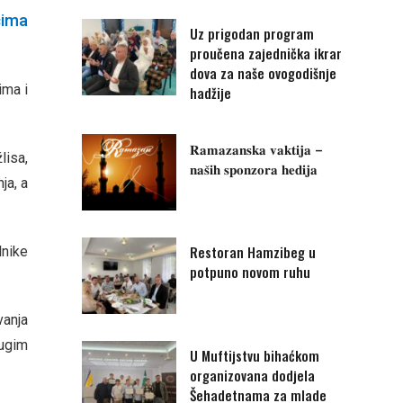
cima
Uz prigodan program
proučena zajednička ikrar
dova za naše ovogodišnje
ima i
hadžije
𝐑𝐚𝐦𝐚𝐳𝐚𝐧𝐬𝐤𝐚 𝐯𝐚𝐤𝐭𝐢𝐣𝐚 –
lisa,
𝐧𝐚𝐬̌𝐢𝐡 𝐬𝐩𝐨𝐧𝐳𝐨𝐫𝐚 𝐡𝐞𝐝𝐢𝐣𝐚
ja, a
Restoran Hamzibeg u
lnike
potpuno novom ruhu
vanja
rugim
U Muftijstvu bihaćkom
organizovana dodjela
Šehadetnama za mlade