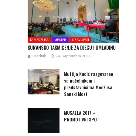
IZ MEDŽLISA
MEKTEB
OBAVIJESTI
KUR'ANSKO TAKMIČENJE ZA DJECU I OMLADINU
Urednik
24. Septembra 2021.
Muftija Kudić razgovarao
sa načelnikom i
predstavnicima Medžlisa
Sanski Most
MUSALLA 2017 –
PROMOTIVNI SPOT