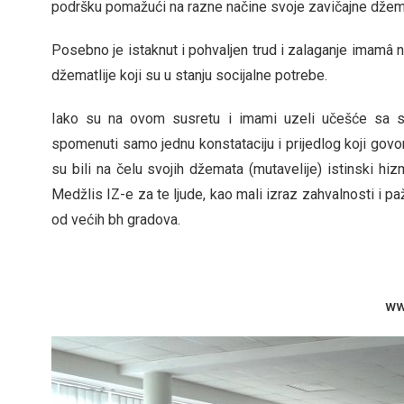
podršku pomažući na razne načine svoje zavičajne džemat
Posebno je istaknut i pohvaljen trud i zalaganje imam
â
n
džematlije koji su u stanju socijalne potrebe.
Iako su na ovom susretu i imami uzeli učešće sa s
spomenuti samo jednu konstataciju i prijedlog koji govori
su bili na čelu svojih džemata (mutavelije) istinski hi
Medžlis IZ-e za te ljude, kao mali izraz zahvalnosti i p
od većih bh gradova.
ww