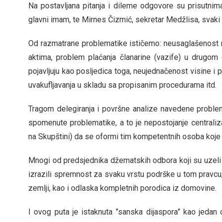
Na postavljana pitanja i dileme odgovore su prisutnima
glavni imam, te Mirnes Čizmić, sekretar Medžlisa, svaki 
Od razmatrane problematike ističemo: neusaglašenost niž
aktima, problem plaćanja članarine (vazife) u drugo
pojavljuju kao posljedica toga, neujednačenost visine i
uvakufljavanja u skladu sa propisanim procedurama itd.
Tragom delegiranja i površne analize navedene problemati
spomenute problematike, a to je nepostojanje centraliz
na Skupštini) da se oformi tim kompetentnih osoba koje će 
Mnogi od predsjednika džematskih odbora koji su uzeli ri
izrazili spremnost za svaku vrstu podrške u tom pravcu,
zemlji, kao i odlaska kompletnih porodica iz domovine.
I ovog puta je istaknuta ”sanska dijaspora” kao jedan od