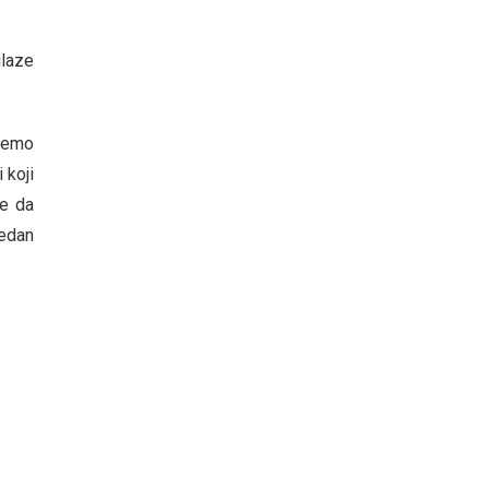
ilaze
ćemo
 koji
je da
jedan