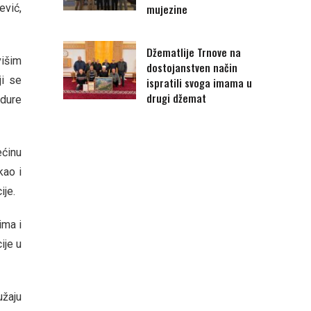
mujezine
ević,
Džematlije Trnove na
višim
dostojanstven način
ji se
ispratili svoga imama u
drugi džemat
edure
ećinu
kao i
ije.
ima i
ije u
užaju