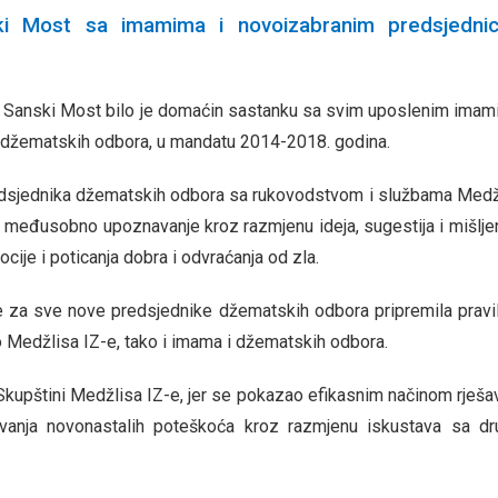
ki Most sa imamima i novoizabranim predsjedni
-e Sanski Most bilo je domaćin sastanku sa svim uposlenim imam
a džematskih odbora, u mandatu 2014-2018. godina.
redsjednika džematskih odbora sa rukovodstvom i službama Medž
i međusobno upoznavanje kroz razmjenu ideja, sugestija i mišljen
ocije i poticanja dobra i odvraćanja od zla.
e za sve nove predsjednike džematskih odbora pripremila pravi
o Medžlisa IZ-e, tako i imama i džematskih odbora.
 Skupštini Medžlisa IZ-e, jer se pokazao efikasnim načinom rješa
ivanja novonastalih poteškoća kroz razmjenu iskustava sa d