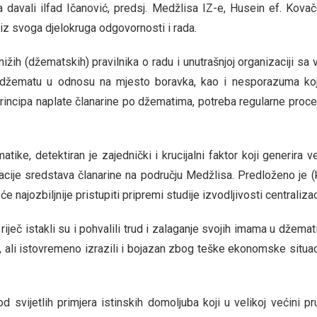
 davali ilfad Ičanović, predsj. Medžlisa IZ-e, Husein ef. Kovač
iz svoga djelokruga odgovornosti i rada.
ih (džematskih) pravilnika o radu i unutrašnjoj organizaciji sa 
m džematu u odnosu na mjesto boravka, kao i nesporazuma ko
 principa naplate članarine po džematima, potreba regularne proc
ke, detektiran je zajednički i krucijalni faktor koji generira v
acije sredstava članarine na području Medžlisa. Predloženo je (
najozbiljnije pristupiti pripremi studije izvodljivosti centralizac
ječ istakli su i pohvalili trud i zalaganje svojih imama u džemat
 ali istovremeno izrazili i bojazan zbog teške ekonomske situac
 svijetlih primjera istinskih domoljuba koji u velikoj većini pr