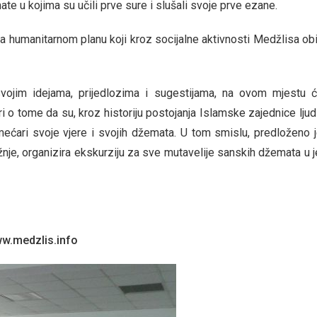
e u kojima su učili prve sure i slušali svoje prve ezane.
a humanitarnom planu koji kroz socijalne aktivnosti Medžlisa ob
vojim idejama, prijedlozima i sugestijama, na ovom mjestu 
 o tome da su, kroz historiju postojanja Islamske zajednice ljudi
zmećari svoje vjere i svojih džemata. U tom smislu, predloženo 
ažnje, organizira ekskurziju za sve mutavelije sanskih džemata u 
w.medzlis.info