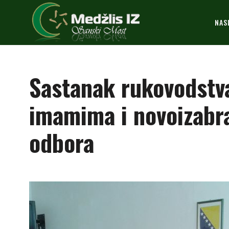
NAS
Sastanak rukovodstva
imamima i novoizabr
odbora