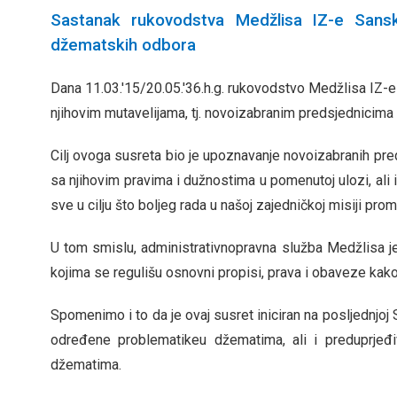
Sastanak rukovodstva Medžlisa IZ-e Sans
džematskih odbora
Dana 11.03.'15/20.05.'36.h.g. rukovodstvo Medžlisa IZ
njihovim mutavelijama, tj. novoizabranim predsjednicim
Cilj ovoga susreta bio je upoznavanje novoizabranih p
sa njihovim pravima i dužnostima u pomenutoj ulozi, ali 
sve u cilju što boljeg rada u našoj zajedničkoj misiji prom
U tom smislu, administrativnopravna služba Medžlisa j
kojima se regulišu osnovni propisi, prava i obaveze kak
Spomenimo i to da je ovaj susret iniciran na posljednjoj
određene problematikeu džematima, ali i preduprjeđ
džematima.