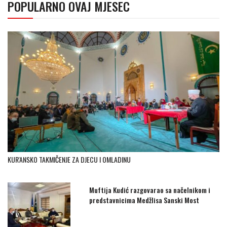
POPULARNO OVAJ MJESEC
KUR'ANSKO TAKMIČENJE ZA DJECU I OMLADINU
Muftija Kudić razgovarao sa načelnikom i
predstavnicima Medžlisa Sanski Most