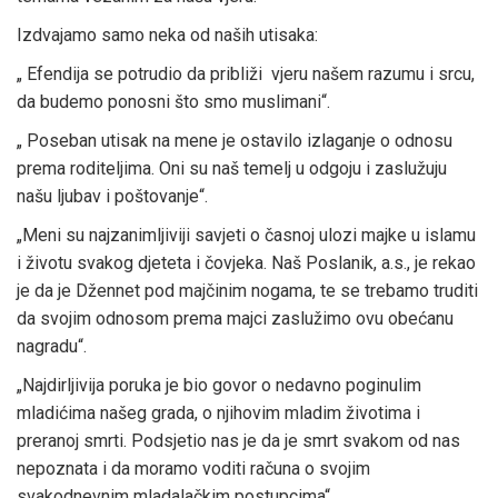
Izdvajamo samo neka od naših utisaka:
„ Efendija se potrudio da približi vjeru našem razumu i srcu,
da budemo ponosni što smo muslimani“.
„ Poseban utisak na mene je ostavilo izlaganje o odnosu
prema roditeljima. Oni su naš temelj u odgoju i zaslužuju
našu ljubav i poštovanje“.
„Meni su najzanimljiviji savjeti o časnoj ulozi majke u islamu
i životu svakog djeteta i čovjeka. Naš Poslanik, a.s., je rekao
je da je Džennet pod majčinim nogama, te se trebamo truditi
da svojim odnosom prema majci zaslužimo ovu obećanu
nagradu“.
„Najdirljivija poruka je bio govor o nedavno poginulim
mladićima našeg grada, o njihovim mladim životima i
preranoj smrti. Podsjetio nas je da je smrt svakom od nas
nepoznata i da moramo voditi računa o svojim
svakodnevnim mladalačkim postupcima“.