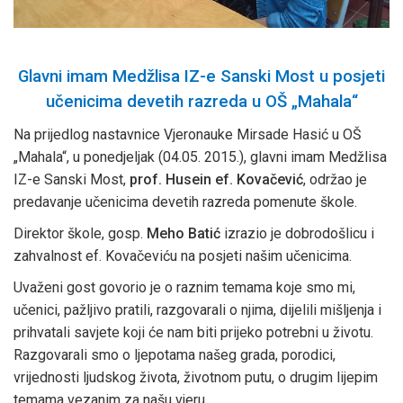
Glavni imam Medžlisa IZ-e Sanski Most u posjeti
učenicima devetih razreda u OŠ „Mahala“
Na prijedlog nastavnice Vjeronauke Mirsade Hasić u OŠ
„Mahala“, u ponedjeljak (04.05. 2015.), glavni imam Medžlisa
IZ-e Sanski Most,
prof. Husein ef. Kovačević
, održao je
predavanje učenicima devetih razreda pomenute škole.
Direktor škole, gosp.
Meho Batić
izrazio je dobrodošlicu i
zahvalnost ef. Kovačeviću na posjeti našim učenicima.
Uvaženi gost govorio je o raznim temama koje smo mi,
učenici, pažljivo pratili, razgovarali o njima, dijelili mišljenja i
prihvatali savjete koji će nam biti prijeko potrebni u životu.
Razgovarali smo o ljepotama našeg grada, porodici,
vrijednosti ljudskog života, životnom putu, o drugim lijepim
temama vezanim za našu vjeru.