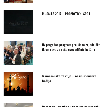
MUSALLA 2017 – PROMOTIVNI SPOT
Uz prigodan program proučena zajednička
ikrar dova za naše ovogodišnje hadžije
𝐑𝐚𝐦𝐚𝐳𝐚𝐧𝐬𝐤𝐚 𝐯𝐚𝐤𝐭𝐢𝐣𝐚 – 𝐧𝐚𝐬̌𝐢𝐡 𝐬𝐩𝐨𝐧𝐳𝐨𝐫𝐚
𝐡𝐞𝐝𝐢𝐣𝐚
Restoran Hamzibeg u potpuno novom ruhu