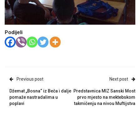
Podijeli
Previous post
Next post
Džemat „Bosna“ iz Beča i dalje
Predstavnica MIZ Sanski Most
pomaže nastradalima u
prvo mjesto na mektebskom
poplavi
takmičenju na nivou Muftijstva