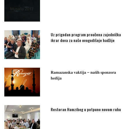
Uz prigodan program proučena zajednička
ikrar dova za naše ovogodišnje hadžije
𝐑𝐚𝐦𝐚𝐳𝐚𝐧𝐬𝐤𝐚 𝐯𝐚𝐤𝐭𝐢𝐣𝐚 – 𝐧𝐚𝐬̌𝐢𝐡 𝐬𝐩𝐨𝐧𝐳𝐨𝐫𝐚
𝐡𝐞𝐝𝐢𝐣𝐚
Restoran Hamzibeg u potpuno novom ruhu