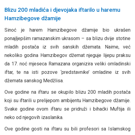
Blizu 200 mladića i djevojaka iftarilo u haremu
Hamzibegove džamije
Sinoć je harem Hamzibegove džamije bio ukrašen
ponajljepšim ramazanskim ukrasom – sa blizu dvije stotine
mladih postača iz svih sanskih džemata. Naime, već
nekoliko godina Hamzibegov džemat njeguje lijepu praksu
da 17. noć mjeseca Ramazana organizira veliki omladinski
iftar, te na isti pozove ‘predstavnike’ omladine iz svih
džemata sanskog Medžlisa.
Ove godine na iftaru se okupilo blizu 200 mladih postača
koji su iftarili u prelijepom ambijentu Hamzibegove džamije.
Svake godine ovom iftaru se pridruži i bihaćki Muftija ili
neko od njegovih izaslanika.
Ove godine gosti na iftaru su bili profesori sa Islamskog