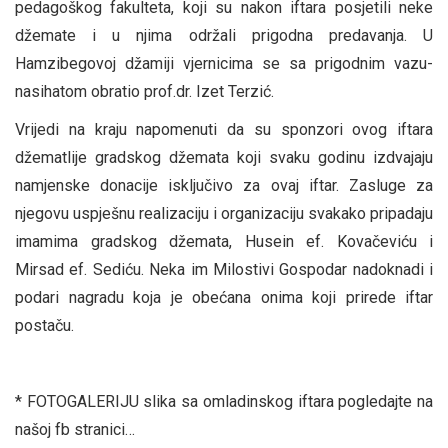
pedagoškog fakulteta, koji su nakon iftara posjetili neke
džemate i u njima održali prigodna predavanja. U
Hamzibegovoj džamiji vjernicima se sa prigodnim vazu-
nasihatom obratio prof.dr. Izet Terzić.
Vrijedi na kraju napomenuti da su sponzori ovog iftara
džematlije gradskog džemata koji svaku godinu izdvajaju
namjenske donacije isključivo za ovaj iftar. Zasluge za
njegovu uspješnu realizaciju i organizaciju svakako pripadaju
imamima gradskog džemata, Husein ef. Kovačeviću i
Mirsad ef. Sediću. Neka im Milostivi Gospodar nadoknadi i
podari nagradu koja je obećana onima koji prirede iftar
postaču.
* FOTOGALERIJU slika sa omladinskog iftara pogledajte na
našoj fb stranici…