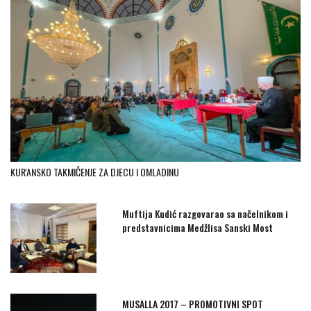
KUR'ANSKO TAKMIČENJE ZA DJECU I OMLADINU
Muftija Kudić razgovarao sa načelnikom i
predstavnicima Medžlisa Sanski Most
MUSALLA 2017 – PROMOTIVNI SPOT