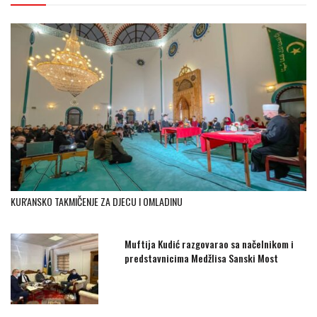
KUR'ANSKO TAKMIČENJE ZA DJECU I OMLADINU
Muftija Kudić razgovarao sa načelnikom i
predstavnicima Medžlisa Sanski Most