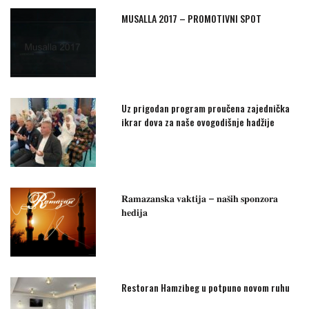
MUSALLA 2017 – PROMOTIVNI SPOT
Uz prigodan program proučena zajednička
ikrar dova za naše ovogodišnje hadžije
𝐑𝐚𝐦𝐚𝐳𝐚𝐧𝐬𝐤𝐚 𝐯𝐚𝐤𝐭𝐢𝐣𝐚 – 𝐧𝐚𝐬̌𝐢𝐡 𝐬𝐩𝐨𝐧𝐳𝐨𝐫𝐚
𝐡𝐞𝐝𝐢𝐣𝐚
Restoran Hamzibeg u potpuno novom ruhu