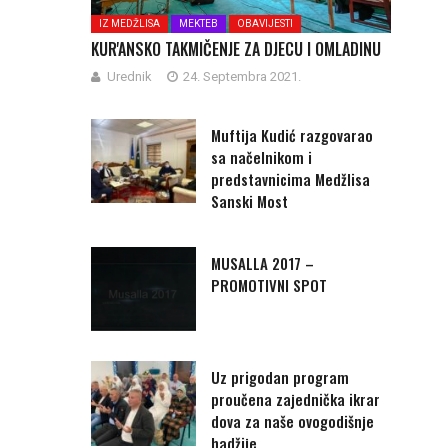
IZ MEDŽLISA
MEKTEB
OBAVIJESTI
KUR'ANSKO TAKMIČENJE ZA DJECU I OMLADINU
Urednik
24. Septembra 2021.
Muftija Kudić razgovarao
sa načelnikom i
predstavnicima Medžlisa
Sanski Most
MUSALLA 2017 –
PROMOTIVNI SPOT
Uz prigodan program
proučena zajednička ikrar
dova za naše ovogodišnje
hadžije