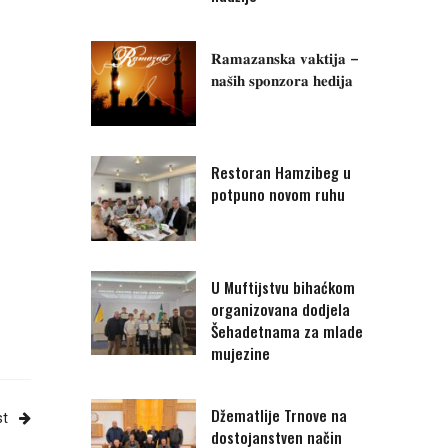
𝐑𝐚𝐦𝐚𝐳𝐚𝐧𝐬𝐤𝐚 𝐯𝐚𝐤𝐭𝐢𝐣𝐚 –
𝐧𝐚𝐬̌𝐢𝐡 𝐬𝐩𝐨𝐧𝐳𝐨𝐫𝐚 𝐡𝐞𝐝𝐢𝐣𝐚
Restoran Hamzibeg u
potpuno novom ruhu
U Muftijstvu bihaćkom
organizovana dodjela
Šehadetnama za mlade
mujezine
Džematlije Trnove na
st
dostojanstven način