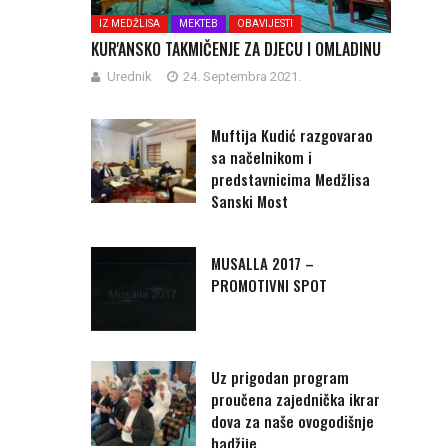
IZ MEDŽLISA
MEKTEB
OBAVIJESTI
KUR'ANSKO TAKMIČENJE ZA DJECU I OMLADINU
Urednik
24. Septembra 2021.
Muftija Kudić razgovarao
sa načelnikom i
predstavnicima Medžlisa
Sanski Most
MUSALLA 2017 –
PROMOTIVNI SPOT
Uz prigodan program
proučena zajednička ikrar
dova za naše ovogodišnje
hadžije