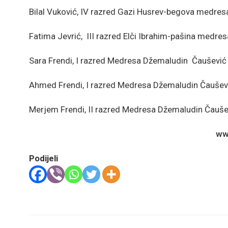
Bilal Vuković, IV razred Gazi Husrev-begova medres
Fatima Jevrić, III razred Elči Ibrahim-pašina medres
Sara Frendi, I razred Medresa Džemaludin Čaušević
Ahmed Frendi, I razred Medresa Džemaludin Čaušev
Merjem Frendi, II razred Medresa Džemaludin Čauše
ww
Podijeli