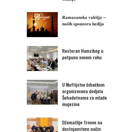
𝐑𝐚𝐦𝐚𝐳𝐚𝐧𝐬𝐤𝐚 𝐯𝐚𝐤𝐭𝐢𝐣𝐚 –
𝐧𝐚𝐬̌𝐢𝐡 𝐬𝐩𝐨𝐧𝐳𝐨𝐫𝐚 𝐡𝐞𝐝𝐢𝐣𝐚
Restoran Hamzibeg u
potpuno novom ruhu
U Muftijstvu bihaćkom
organizovana dodjela
Šehadetnama za mlade
mujezine
Džematlije Trnove na
dostojanstven način