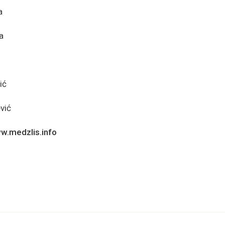
a
a
ić
vić
w.medzlis.info