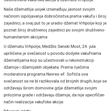
Naše džematlije uvijek iznenađuju javnost svojim
načinom ispoljavanja dobročinstva prema vakufu i široj
zajednici, a ovaj put to je uradio džemat Vrhpolje koji je
poznat široj društvenoj zajednici po svojim društveno-
humanitarnim akcijama
U džematu Vrhpolje, Medžlis Sanski Most, 24. jula
upriličena je svečanost u povodu dodjele vakufnama
džematlijama koji su učestvovali u rekonstrukciji
džamije i džamijskih objekata. Prema riječima
moderatora programa Nevres-ef. Softića ova
svečanost se ne bi razlikovala od brojnih drugih, koje se
održavaju širom domovine gdje džematlije svojim
prilozima grade i održavaju džamije, da nije specifičan
način realizacije vakufske akcije.