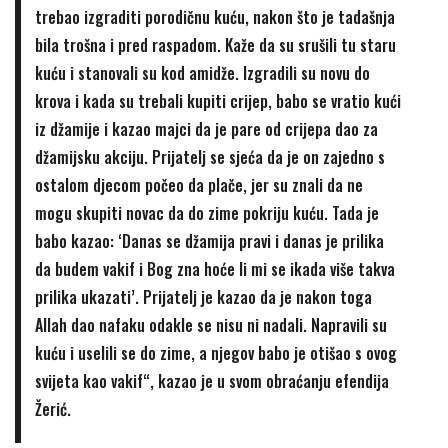
trebao izgraditi porodičnu kuću, nakon što je tadašnja
bila trošna i pred raspadom. Kaže da su srušili tu staru
kuću i stanovali su kod amidže. Izgradili su novu do
krova i kada su trebali kupiti crijep, babo se vratio kući
iz džamije i kazao majci da je pare od crijepa dao za
džamijsku akciju. Prijatelj se sjeća da je on zajedno s
ostalom djecom počeo da plače, jer su znali da ne
mogu skupiti novac da do zime pokriju kuću. Tada je
babo kazao: ‘Danas se džamija pravi i danas je prilika
da budem vakif i Bog zna hoće li mi se ikada više takva
prilika ukazati’. Prijatelj je kazao da je nakon toga
Allah dao nafaku odakle se nisu ni nadali. Napravili su
kuću i uselili se do zime, a njegov babo je otišao s ovog
svijeta kao vakif“, kazao je u svom obraćanju efendija
Žerić.