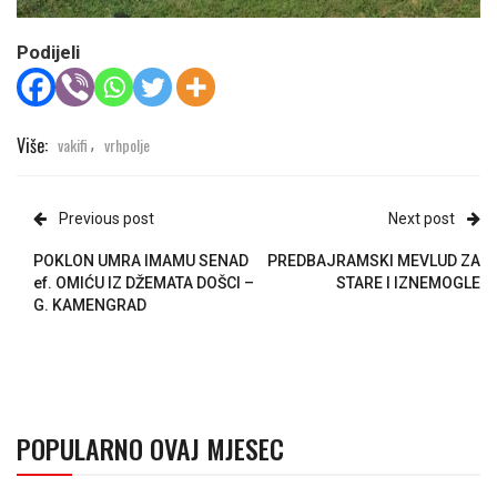
Podijeli
Više:
vakifi
vrhpolje
,
Previous post
Next post
POKLON UMRA IMAMU SENAD
PREDBAJRAMSKI MEVLUD ZA
ef. OMIĆU IZ DŽEMATA DOŠCI –
STARE I IZNEMOGLE
G. KAMENGRAD
POPULARNO OVAJ MJESEC