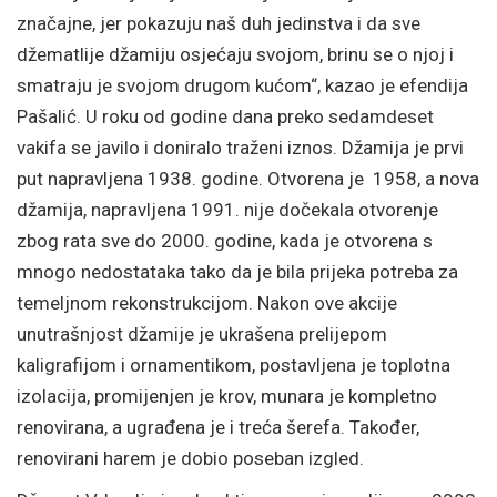
značajne, jer pokazuju naš duh jedinstva i da sve
džematlije džamiju osjećaju svojom, brinu se o njoj i
smatraju je svojom drugom kućom“, kazao je efendija
Pašalić. U roku od godine dana preko sedamdeset
vakifa se javilo i doniralo traženi iznos. Džamija je prvi
put napravljena 1938. godine. Otvorena je 1958, a nova
džamija, napravljena 1991. nije dočekala otvorenje
zbog rata sve do 2000. godine, kada je otvorena s
mnogo nedostataka tako da je bila prijeka potreba za
temeljnom rekonstrukcijom. Nakon ove akcije
unutrašnjost džamije je ukrašena prelijepom
kaligrafijom i ornamentikom, postavljena je toplotna
izolacija, promijenjen je krov, munara je kompletno
renovirana, a ugrađena je i treća šerefa. Također,
renovirani harem je dobio poseban izgled.