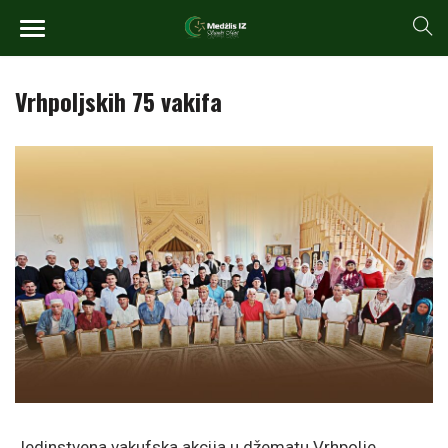
Vrhpoljskih 75 vakifa
Jedinstvena vakufska akcija u džematu Vrhpolje