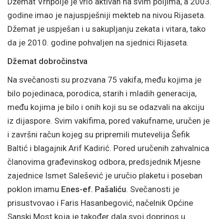
Džemat Vrhpolje je vrlo aktivan na svim poljima, a 2003.
godine imao je najuspješniji mekteb na nivou Rijaseta.
Džemat je uspješan i u sakupljanju zekata i vitara, tako
da je 2010. godine pohvaljen na sjednici Rijaseta.
Džemat dobročinstva
Na svečanosti su prozvana 75 vakifa, među kojima je
bilo pojedinaca, porodica, starih i mladih generacija,
među kojima je bilo i onih koji su se odazvali na akciju
iz dijaspore. Svim vakifima, pored vakufname, uručen je
i završni račun kojeg su pripremili mutevelija Šefik
Baltić i blagajnik Arif Kadirić. Pored uručenih zahvalnica
članovima građevinskog odbora, predsjednik Mjesne
zajednice Ismet Salešević je uručio plaketu i poseban
poklon imamu
Enes-ef. Pašaliću
. Svečanosti je
prisustvovao i Faris Hasanbegović, načelnik Općine
Sanski Most koja je također dala svoj doprinos u