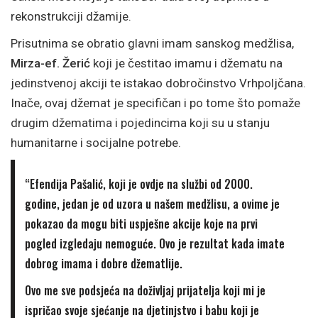
rekonstrukciji džamije.
Prisutnima se obratio glavni imam sanskog medžlisa,
Mirza-ef. Žerić
koji je čestitao imamu i džematu na
jedinstvenoj akciji te istakao dobročinstvo Vrhpoljčana.
Inače, ovaj džemat je specifičan i po tome što pomaže
drugim džematima i pojedincima koji su u stanju
humanitarne i socijalne potrebe.
“Efendija Pašalić, koji je ovdje na službi od 2000.
godine, jedan je od uzora u našem medžlisu, a ovime je
pokazao da mogu biti uspješne akcije koje na prvi
pogled izgledaju nemoguće. Ovo je rezultat kada imate
dobrog imama i dobre džematlije.
Ovo me sve podsjeća na doživljaj prijatelja koji mi je
ispričao svoje sjećanje na djetinjstvo i babu koji je