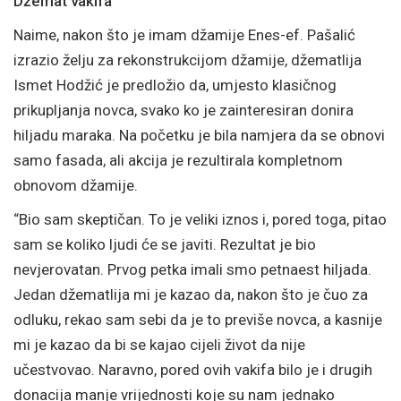
Džemat vakifa
Naime, nakon što je imam džamije Enes-ef. Pašalić
izrazio želju za rekonstrukcijom džamije, džematlija
Ismet Hodžić je predložio da, umjesto klasičnog
prikupljanja novca, svako ko je zainteresiran donira
hiljadu maraka. Na početku je bila namjera da se obnovi
samo fasada, ali akcija je rezultirala kompletnom
obnovom džamije.
“Bio sam skeptičan. To je veliki iznos i, pored toga, pitao
sam se koliko ljudi će se javiti. Rezultat je bio
nevjerovatan. Prvog petka imali smo petnaest hiljada.
Jedan džematlija mi je kazao da, nakon što je čuo za
odluku, rekao sam sebi da je to previše novca, a kasnije
mi je kazao da bi se kajao cijeli život da nije
učestvovao. Naravno, pored ovih vakifa bilo je i drugih
donacija manje vrijednosti koje su nam jednako