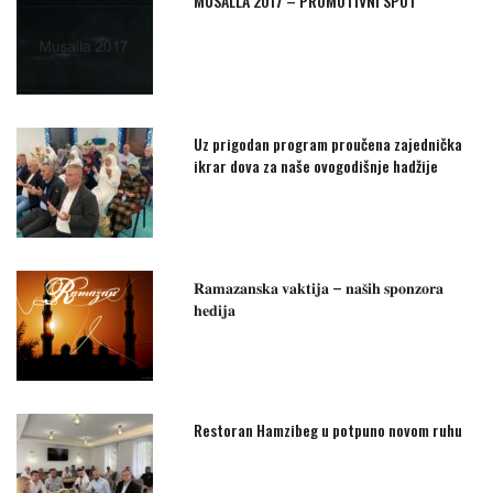
MUSALLA 2017 – PROMOTIVNI SPOT
Uz prigodan program proučena zajednička
ikrar dova za naše ovogodišnje hadžije
𝐑𝐚𝐦𝐚𝐳𝐚𝐧𝐬𝐤𝐚 𝐯𝐚𝐤𝐭𝐢𝐣𝐚 – 𝐧𝐚𝐬̌𝐢𝐡 𝐬𝐩𝐨𝐧𝐳𝐨𝐫𝐚
𝐡𝐞𝐝𝐢𝐣𝐚
Restoran Hamzibeg u potpuno novom ruhu