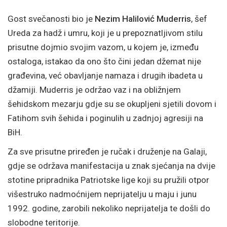
Gost svečanosti bio je
Nezim Halilović Muderris
, šef
Ureda za hadž i umru, koji je u prepoznatljivom stilu
prisutne dojmio svojim vazom, u kojem je, između
ostaloga, istakao da ono što čini jedan džemat nije
građevina, već obavljanje namaza i drugih ibadeta u
džamiji. Muderris je održao vaz i na obližnjem
šehidskom mezarju gdje su se okupljeni sjetili dovom i
Fatihom svih šehida i poginulih u zadnjoj agresiji na
BiH.
Za sve prisutne priređen je ručak i druženje na Galaji,
gdje se održava manifestacija u znak sjećanja na dvije
stotine pripradnika Patriotske lige koji su pružili otpor
višestruko nadmoćnijem neprijatelju u maju i junu
1992. godine, zarobili nekoliko neprijatelja te došli do
slobodne teritorije.