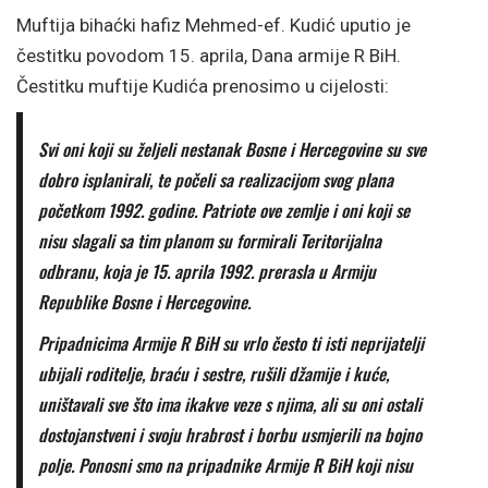
Muftija bihaćki hafiz Mehmed-ef. Kudić uputio je
čestitku povodom 15. aprila, Dana armije R BiH.
Čestitku muftije Kudića prenosimo u cijelosti:
Svi oni koji su željeli nestanak Bosne i Hercegovine su sve
dobro isplanirali, te počeli sa realizacijom svog plana
početkom 1992. godine. Patriote ove zemlje i oni koji se
nisu slagali sa tim planom su formirali Teritorijalna
odbranu, koja je 15. aprila 1992. prerasla u Armiju
Republike Bosne i Hercegovine.
Pripadnicima Armije R BiH su vrlo često ti isti neprijatelji
ubijali roditelje, braću i sestre, rušili džamije i kuće,
uništavali sve što ima ikakve veze s njima, ali su oni ostali
dostojanstveni i svoju hrabrost i borbu usmjerili na bojno
polje. Ponosni smo na pripadnike Armije R BiH koji nisu