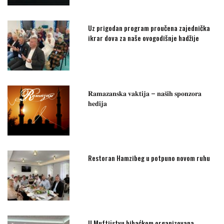
Uz prigodan program proučena zajednička
ikrar dova za naše ovogodišnje hadžije
𝐑𝐚𝐦𝐚𝐳𝐚𝐧𝐬𝐤𝐚 𝐯𝐚𝐤𝐭𝐢𝐣𝐚 – 𝐧𝐚𝐬̌𝐢𝐡 𝐬𝐩𝐨𝐧𝐳𝐨𝐫𝐚
𝐡𝐞𝐝𝐢𝐣𝐚
Restoran Hamzibeg u potpuno novom ruhu
U Muftijstvu bihaćkom organizovana