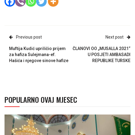
Previous post
Next post
Muftija Kudić upriličio prijem
ČLANOVI OO „MUSALLA 2021“
za hafiza Sulejmana-ef.
U POSJETI AMBASADI
Hašića i njegove sinove hafize
REPUBLIKE TURSKE
POPULARNO OVAJ MJESEC