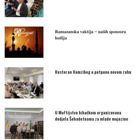
𝐑𝐚𝐦𝐚𝐳𝐚𝐧𝐬𝐤𝐚 𝐯𝐚𝐤𝐭𝐢𝐣𝐚 – 𝐧𝐚𝐬̌𝐢𝐡 𝐬𝐩𝐨𝐧𝐳𝐨𝐫𝐚
𝐡𝐞𝐝𝐢𝐣𝐚
Restoran Hamzibeg u potpuno novom ruhu
U Muftijstvu bihaćkom organizovana
dodjela Šehadetnama za mlade mujezine