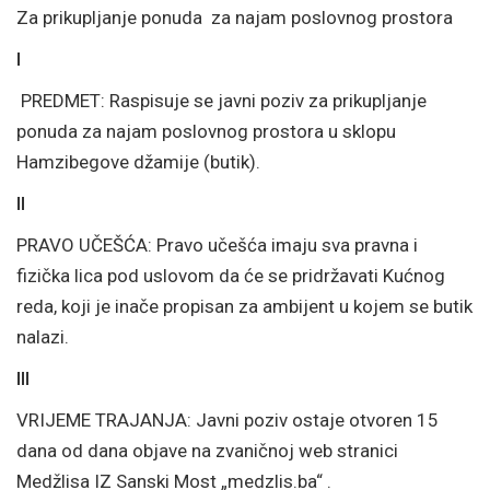
Za prikupljanje ponuda za najam poslovnog prostora
I
PREDMET: Raspisuje se javni poziv za prikupljanje
ponuda za najam poslovnog prostora u sklopu
Hamzibegove džamije (butik).
II
PRAVO UČEŠĆA: Pravo učešća imaju sva pravna i
fizička lica pod uslovom da će se pridržavati Kućnog
reda, koji je inače propisan za ambijent u kojem se butik
nalazi.
III
VRIJEME TRAJANJA: Javni poziv ostaje otvoren 15
dana od dana objave na zvaničnoj web stranici
Medžlisa IZ Sanski Most „medzlis.ba“ .