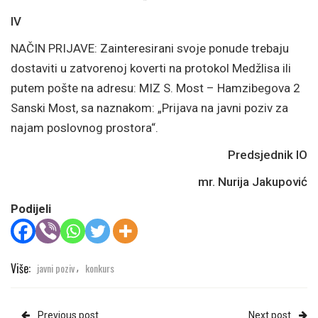
IV
NAČIN PRIJAVE: Zainteresirani svoje ponude trebaju
dostaviti u zatvorenoj koverti na protokol Medžlisa ili
putem pošte na adresu: MIZ S. Most – Hamzibegova 2
Sanski Most, sa naznakom: „Prijava na javni poziv za
najam poslovnog prostora“.
Predsjednik IO
mr. Nurija Jakupović
Podijeli
Više:
javni poziv
konkurs
,
Previous post
Next post