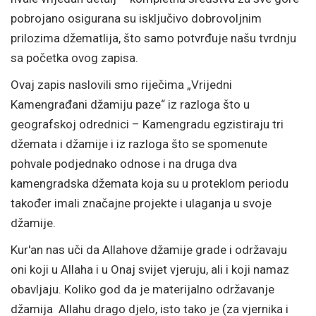
pobrojano osigurana su isključivo dobrovoljnim
prilozima džematlija, što samo potvrđuje našu tvrdnju
sa početka ovog zapisa.
Ovaj zapis naslovili smo riječima „Vrijedni
Kamengrađani džamiju paze“ iz razloga što u
geografskoj odrednici – Kamengradu egzistiraju tri
džemata i džamije i iz razloga što se spomenute
pohvale podjednako odnose i na druga dva
kamengradska džemata koja su u proteklom periodu
također imali značajne projekte i ulaganja u svoje
džamije.
Kur'an nas uči da Allahove džamije grade i održavaju
oni koji u Allaha i u Onaj svijet vjeruju, ali i koji namaz
obavljaju. Koliko god da je materijalno održavanje
džamija Allahu drago djelo, isto tako je (za vjernika i