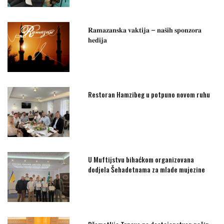
𝐑𝐚𝐦𝐚𝐳𝐚𝐧𝐬𝐤𝐚 𝐯𝐚𝐤𝐭𝐢𝐣𝐚 – 𝐧𝐚𝐬̌𝐢𝐡 𝐬𝐩𝐨𝐧𝐳𝐨𝐫𝐚
𝐡𝐞𝐝𝐢𝐣𝐚
Restoran Hamzibeg u potpuno novom ruhu
U Muftijstvu bihaćkom organizovana
dodjela Šehadetnama za mlade mujezine