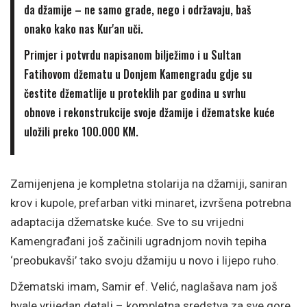
da džamije – ne samo grade, nego i održavaju, baš
onako kako nas Kur'an uči.
Primjer i potvrdu napisanom bilježimo i u
Sultan
Fatihovom džematu u Donjem Kamengradu
gdje su
čestite džematlije u proteklih par godina u svrhu
obnove i rekonstrukcije svoje džamije i džematske kuće
uložili preko 100.000 KM.
Zamijenjena je kompletna stolarija na džamiji, saniran
krov i kupole, prefarban vitki minaret, izvršena potrebna
adaptacija džematske kuće. Sve to su vrijedni
Kamengrađani još začinili ugradnjom novih tepiha
‘preobukavši’ tako svoju džamiju u novo i lijepo ruho.
Džematski imam, Samir ef. Velić, naglašava nam još
hvale vrijedan detalj – kompletna sredstva za sve gore