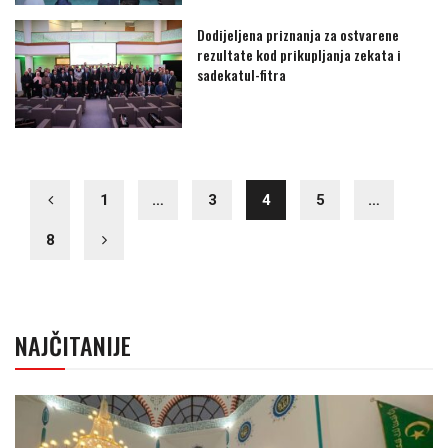
Dodijeljena priznanja za ostvarene
rezultate kod prikupljanja zekata i
sadekatul-fitra
1
…
3
4
5
…
8
NAJČITANIJE