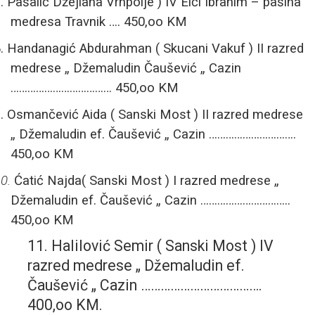
.
Pašalić Džejlana
Vrhpolje ) IV Elči Ibrahim – pašina
medresa Travnik …. 450,oo KM
.
Handanagić Abdurahman ( Skucani Vakuf ) II razred
medrese „ Džemaludin Čaušević „ Cazin
……………………………… 450,oo KM
.
Osmančević Aida ( Sanski Most ) II razred medrese
„ Džemaludin ef. Čaušević „ Cazin ………………………….
450,oo KM
0.
Ćatić
Najda( Sanski Most ) I razred medrese „
Džemaludin ef. Čaušević „ Cazin …………………………..
450,oo KM
11. Halilović Semir ( Sanski Most ) IV
razred medrese „ Džemaludin ef.
Čaušević „ Cazin ……………………………….
400,oo KM.