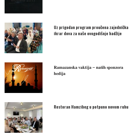
Uz prigodan program proučena zajednička
ikrar dova za naše ovogodišnje hadžije
𝐑𝐚𝐦𝐚𝐳𝐚𝐧𝐬𝐤𝐚 𝐯𝐚𝐤𝐭𝐢𝐣𝐚 – 𝐧𝐚𝐬̌𝐢𝐡 𝐬𝐩𝐨𝐧𝐳𝐨𝐫𝐚
𝐡𝐞𝐝𝐢𝐣𝐚
Restoran Hamzibeg u potpuno novom ruhu