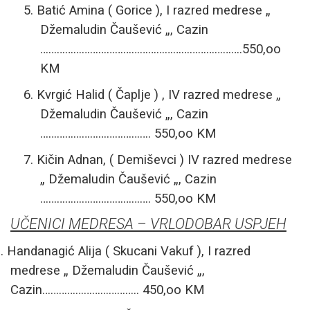
5.
Batić Amina ( Gorice ), I razred medrese „
Džemaludin Čaušević „, Cazin
……………………………………………………………….550,oo
KM
6.
Kvrgić Halid ( Čaplje ) , IV
razred medrese „
Džemaludin Čaušević „, Cazin
…………………………………. 550,oo KM
7.
Kičin Adnan, ( Demiševci ) IV razred medrese
„ Džemaludin Čaušević „, Cazin
…………………………………. 550,oo KM
UČENICI MEDRESA – VRLODOBAR USPJEH
.
Handanagić Alija ( Skucani Vakuf ),
I razred
medrese „ Džemaludin Čaušević „,
Cazin…………………………….. 450,oo KM