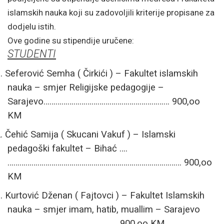
islamskih nauka koji su zadovoljili kriterije propisane za
dodjelu istih.
Ove godine su stipendije uručene:
STUDENTI
.
Seferović Semha ( Čirkići ) – Fakultet islamskih
nauka – smjer Religijske pedagogije –
Sarajevo……………………………………………………… 900,oo
KM
.
Čehić Samija ( Skucani Vakuf ) – Islamski
pedagoški fakultet –
Bihać ….
…………………………………………………………………………… 900,oo
KM
.
Kurtović Dženan ( Fajtovci ) – Fakultet Islamskih
nauka – smjer imam, hatib, muallim – Sarajevo
………………………………………………. 900,oo KM