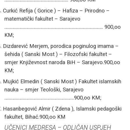
.
Curkić Refija ( Gorice ) – Hafiza – Prirodno –
matematički fakultet – Sarajevo
…………………………………………………………………………. 900,oo
KM;
.
Dizdarević Merjem, porodica poginulog imama –
šehida ( Sanski Most ) – Filozofski fakultet –
smjer Književnost naroda BiH
–
Sarajevo.900,oo
KM;
.
Mujkić Elmedin ( Sanski Most ) Fakultet islamskih
nauka – smjer Teološki, Sarajevo
……………………………………………………900,oo KM;
.
Hasanbegović Almir ( Zdena ), Islamski pedagoški
fakultet, Bihać.900,oo KM
UČENICI MEDRESA – ODLIČAN USPJEH