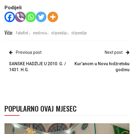
Podijeli
Više:
fakultet
medresa
stipendija
stipendije
,
,
,
Previous post
Next post
SANSKE HADŽIJE U 2010. G. /
Kur'anom u Novu hidžretsku
1431. H.G.
godinu
POPULARNO OVAJ MJESEC