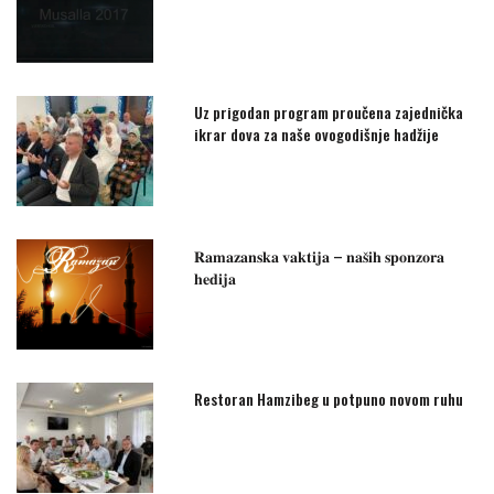
Uz prigodan program proučena zajednička
ikrar dova za naše ovogodišnje hadžije
𝐑𝐚𝐦𝐚𝐳𝐚𝐧𝐬𝐤𝐚 𝐯𝐚𝐤𝐭𝐢𝐣𝐚 – 𝐧𝐚𝐬̌𝐢𝐡 𝐬𝐩𝐨𝐧𝐳𝐨𝐫𝐚
𝐡𝐞𝐝𝐢𝐣𝐚
Restoran Hamzibeg u potpuno novom ruhu