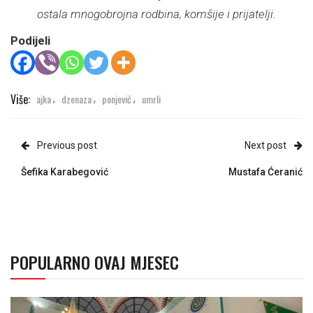
ostala mnogobrojna rodbina, komšije i prijatelji.
Podijeli
Više:
ajka
dzenaza
ponjević
umrli
,
,
,
Previous post
Next post
Šefika Karabegović
Mustafa Ćeranić
POPULARNO OVAJ MJESEC