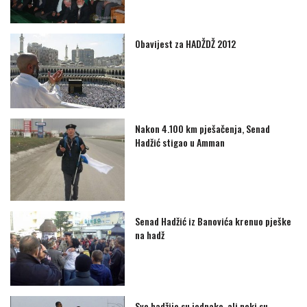
Obavijest za HADŽDŽ 2012
Nakon 4.100 km pješačenja, Senad
Hadžić stigao u Amman
Senad Hadžić iz Banovića krenuo pješke
na hadž
Sve hadžije su jednake, ali neki su