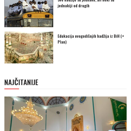
jednakiji od drugih
Edukacija ovogodišnjih hadžija iz BiH (+
Plan)
NAJČITANIJE