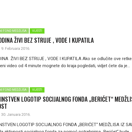
LNI FOND MEDŽLISA
VIJESTI
DINA ŽIVI BEZ STRUJE , VODE I KUPATILA
9. Februara 2016.
NA ŽIVI BEZ STRUJE , VODE I KUPATILA Ako se odlučite ove retke
oženi video od 4 minute mognete do kraja pogledati, vidjet ćete da je...
LNI FOND MEDŽLISA
VIJESTI
DINSTVEN LOGOTIP SOCIJALNOG FONDA „BERIĆET“ MEDŽLI
OST
30. Januara 2016.
NSTVEN LOGOTIP SOCIJALNOG FONDA „BERIĆET“ MEDŽLISA IZ SA
 aktivnosti socijalnog fonda za pomoć potrebnima „Berićet“ bude