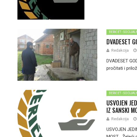
BERIĆET - SOCIJA
DVADESET GO
Redakcija
DVADESET GODI
pročitati i pril
BERIĆET - SOCIJA
USVOJEN JE
IZ SANSKI M
Redakcija
USVOJEN JEDI
MOST Želeći da