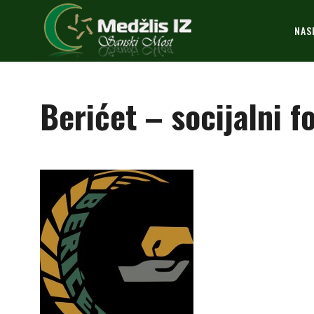
NAS
Berićet – socijalni f