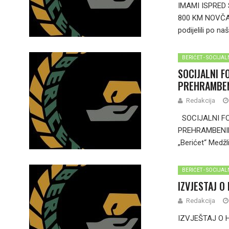
IMAMI ISPRED
800 KM NOVČAN
podijelili po n
BERIĆET - SOCIJA
SOCIJALNI F
PREHRAMBEN
Redakcija
SOCIJALNI FO
PREHRAMBENIH 
„Berićet“ Medžl
BERIĆET - SOCIJA
IZVJESTAJ O
Redakcija
IZVJEŠTAJ O 