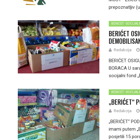
prepoznatljiv (u
BERIĆET - SOCIJA
BERIĆET OS
DEMOBILISA
Redakcija
BERIĆET OSIG
BORACA U sarad
socijalni fond 
BERIĆET - SOCIJA
„BERIĆET“ P
Redakcija
„BERIĆET“ PO
imami putem „B
posjetili 15 por