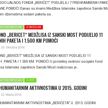
 SOCIJALNOG FONDA „BERIĆET“ PODIJELILI 7 PREHRAMBENIH PAKE
E POMOĆI Danas su imami Medžlisa Islamske zajednice Sanski M
ašim džematima sedam paketa sa...
LNI FOND MEDŽLISA
IZ MEDŽLISA
OND „BERICET“ MEDŽLISA IZ SANSKI MOST PODIJELIO 11
IH PAKETA I 1.500 KM POMOĆI
20. Oktobra 2016.
ND „BERIĆET“ MEDŽLISA IZ SANSKI MOST PODIJELIO 11
PAKETA I 1.500 KM POMOĆI U protekloj sedmici socijalni fond
isa Islamske zajednice Sanski Most realizovao je...
LNI FOND MEDŽLISA
VIJESTI
 HUMANITARNIM AKTIVNOSTIMA U 2015. GODINI
22. Marta 2016.
HUMANITARNIM AKTIVNOSTIMA „BERIĆETA“ U 2015. GODINI: