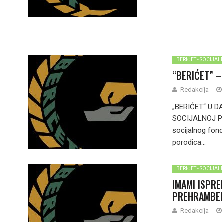
BERIĆET - SOCIJA
“BERIĆET” –
Redakcija
„BERIĆET“ U 
SOCIJALNOJ POT
socijalnog fon
porodica...
BERIĆET - SOCIJA
IMAMI ISPRE
PREHRAMBEN
Redakcija