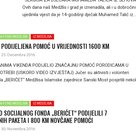
SERGIJA ZA DJEČAKA MUHAMEDA TALIĆA IZ ŠEHOV
Ovih dana naš Medžlis i grad je iznenadila, ali i u dobroči
ujedinila vijest da je 14-godišnji dječak Muhamed Talić iz...
LNI FOND MEDŽLISA
IZ MEDŽLISA
 PODIJELJENA POMOĆ U VRIJEDNOSTI 1600 KM
25. Decembra 2016.
DANIMA VIKENDA PODIJELIO ZNAČAJNU POMOĆ PORODICAMA U
REBI (USKORO VIDEO IZVJEŠTAJ) Jučer su aktivisti i volonteri
da „BERIĆET“ Medžlisa Islamske zajednice Sanski Most posjetili nekol
LNI FOND MEDŽLISA
IZ MEDŽLISA
D SOCIJALNOG FONDA „BERIĆET“ PODIJELILI 7
IH PAKETA I 800 KM NOVČANE POMOĆI
30. Novembra 2016.