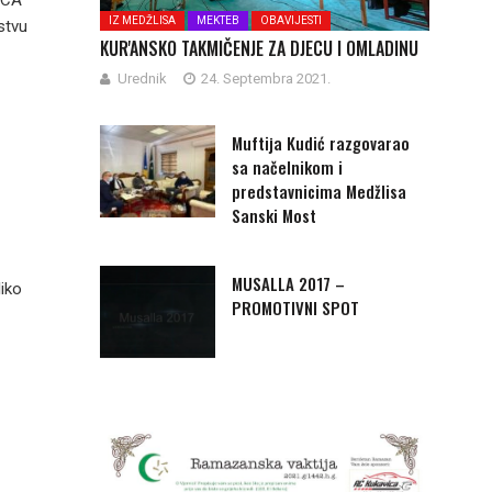
ACA
IZ MEDŽLISA
MEKTEB
OBAVIJESTI
nstvu
KUR'ANSKO TAKMIČENJE ZA DJECU I OMLADINU
Urednik
24. Septembra 2021.
Muftija Kudić razgovarao
sa načelnikom i
predstavnicima Medžlisa
Sanski Most
MUSALLA 2017 –
iko
PROMOTIVNI SPOT