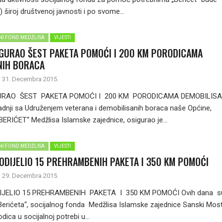
) široj društvenoj javnosti i po svome...
LNI FOND MEDŽLISA
VIJESTI
IGURAO ŠEST PAKETA POMOĆI I 200 KM PORODICAMA
NIH BORACA
31. Decembra 2015.
URAO ŠEST PAKETA POMOĆI I 200 KM PORODICAMA DEMOBILISA
nji sa Udruženjem veterana i demobilisanih boraca naše Općine,
„BERIĆET“ Medžlisa Islamske zajednice, osigurao je...
LNI FOND MEDŽLISA
VIJESTI
ODIJELIO 15 PREHRAMBENIH PAKETA I 350 KM POMOĆI
29. Decembra 2015.
DIJELIO 15 PREHRAMBENIH PAKETA I 350 KM POMOĆI Ovih dana s
erićeta“, socijalnog fonda Medžlisa Islamske zajednice Sanski Most
odica u socijalnoj potrebi u...