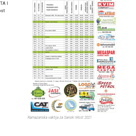
TA I
ost
Ramazanska vaktija za Sanski Most 2021