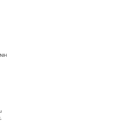
NIH
u
,